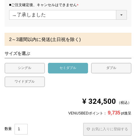
コイルの線径
2.1mm・7.5巻
■ご注文確定後、キャンセルはできません
(
コイル数
512
必
須
)
生産国
日本
備考
・価格はマットレス単体購入の金額です。
2～3週間以内に発送(土日祝を除く)
・配達日指定ＯＫ！
※北海道・沖縄・離島等一部地域へのお届けは別途送料が
サイズを選ぶ
発生する場合がございます。また、発送予定も変更になる
場合があります。
※できる限り実際の色を再現するよう心がけております
シングル
セミダブル
ダブル
が、閲覧環境により誤差がでる場合がございますのでご了
承ください。
ワイドダブル
¥
324,500
税込
9,735
VENUSBEDポイント：
pt進呈
お気に入りに登録する