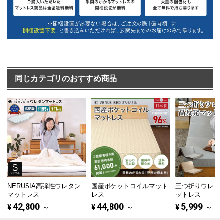
同じカテゴリのおすすめ商品
NERUSIA高弾性ウレタン
国産ポケットコイルマット
三つ折りウレ
マットレス
レス
ットレス
42,800
44,800
5,999
¥
～
¥
～
¥
～