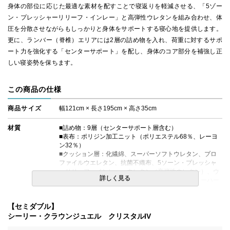
身体の部位に応じた最適な素材を配すことで寝返りを軽減させる、「5ゾー
ン・プレッシャーリリーフ・インレー」と高弾性ウレタンを組み合わせ、体
圧を分散させながらもしっかりと身体をサポートする寝心地を提供します。
更に、ランバー（脊椎）エリアには2層の詰め物を入れ、荷重に対するサポ
ート力を強化する「センターサポート」を配し、身体のコア部分を補強し正
しい寝姿勢を保ちます。
この商品の仕様
商品サイズ
幅121cm × 長さ195cm × 高さ35cm
材質
■詰め物：9層（センターサポート層含む）
■表布：ポリジン加工ニット（ポリエステル68％、レーヨ
ン32％）
■クッション層：化繊綿、スーパーソフトウレタン、プロ
ファイルウエレタン、抗菌不織布、5ソーン・プレッシャ
ーリリーフ・インレー、ウレタン（高弾性ウレタン）、ウ
詳しく見る
レタン＋硬質フェルト（センターサポート）、ニューハー
ドフェルト
■エッジサポート：ウレタンケース
【セミダブル】
シーリー・クラウンジュエル クリスタルIV
コイルの種類
Rest Support(レストサポート)コイル（交互配列）