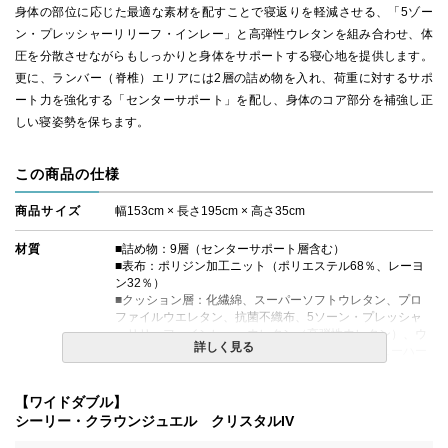
身体の部位に応じた最適な素材を配すことで寝返りを軽減させる、「5ゾー
ン・プレッシャーリリーフ・インレー」と高弾性ウレタンを組み合わせ、体
圧を分散させながらもしっかりと身体をサポートする寝心地を提供します。
更に、ランバー（脊椎）エリアには2層の詰め物を入れ、荷重に対するサポ
ート力を強化する「センターサポート」を配し、身体のコア部分を補強し正
しい寝姿勢を保ちます。
この商品の仕様
商品サイズ
幅153cm × 長さ195cm × 高さ35cm
材質
■詰め物：9層（センターサポート層含む）
■表布：ポリジン加工ニット（ポリエステル68％、レーヨ
ン32％）
■クッション層：化繊綿、スーパーソフトウレタン、プロ
ファイルウエレタン、抗菌不織布、5ソーン・プレッシャ
ーリリーフ・インレー、ウレタン（高弾性ウレタン）、ウ
詳しく見る
レタン＋硬質フェルト（センターサポート）、ニューハー
ドフェルト
■エッジサポート：ウレタンケース
【ワイドダブル】
シーリー・クラウンジュエル クリスタルIV
コイルの種類
Rest Support(レストサポート)コイル（交互配列）