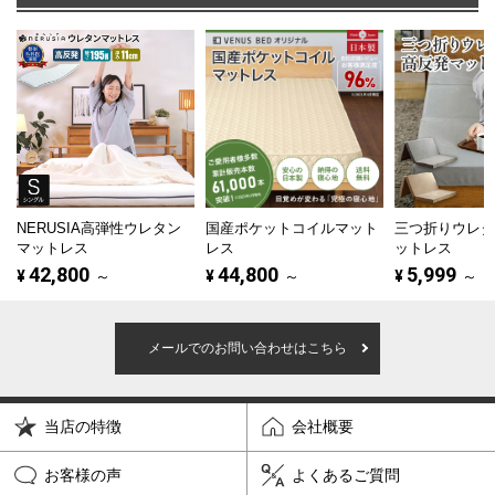
NERUSIA高弾性ウレタン
国産ポケットコイルマット
三つ折りウレ
マットレス
レス
ットレス
42,800
44,800
5,999
¥
～
¥
～
¥
～
メールでのお問い合わせはこちら
当店の特徴
会社概要
お客様の声
よくあるご質問