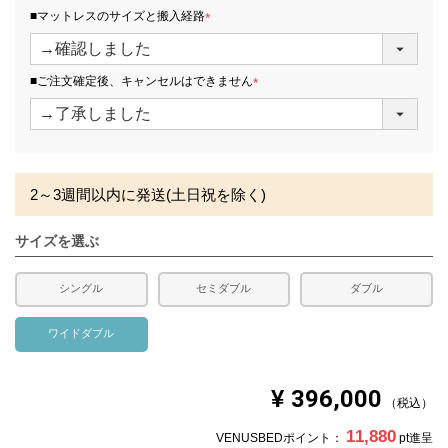
コイルの線径
2.1mm・7.5巻
■マットレスのサイズと搬入経路
(
コイル数
672
必
須
■ご注文確定後、キャンセルはできません
)
生産国
日本
(
必
備考
・価格はマットレス単体購入の金額です。
須
・配達日指定ＯＫ！
)
※北海道・沖縄・離島等一部地域へのお届けは別途送料が
発生する場合がございます。また、発送予定も変更になる
2～3週間以内に発送(土日祝を除く)
場合があります。
※できる限り実際の色を再現するよう心がけております
が、閲覧環境により誤差がでる場合がございますのでご了
サイズを選ぶ
承ください。
シングル
セミダブル
ダブル
ワイドダブル
¥
396,000
税込
11,880
VENUSBEDポイント：
pt進呈