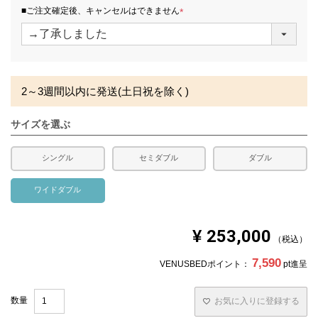
発生する場合がございます。また、発送予定も変更になる
須
■ご注文確定後、キャンセルはできません
場合があります。
)
(
必
須
)
2～3週間以内に発送(土日祝を除く)
サイズを選ぶ
シングル
セミダブル
ダブル
ワイドダブル
¥
253,000
税込
7,590
VENUSBEDポイント：
pt進呈
お気に入りに登録する