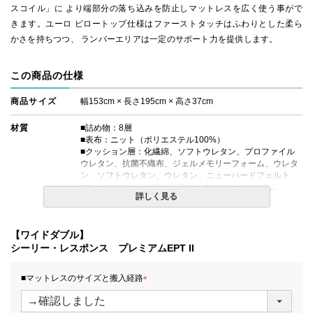
スコイル」に より端部分の落ち込みを防止しマットレスを広く使う事がで
きます。ユーロ ピロートップ仕様はファーストタッチはふわりとした柔ら
かさを持ちつつ、 ランバーエリアは一定のサポート力を提供します。
この商品の仕様
商品サイズ
幅153cm × 長さ195cm × 高さ37cm
材質
■詰め物：8層
■表布：ニット（ポリエステル100%）
■クッション層：化繊綿、ソフトウレタン、プロファイル
ウレタン、抗菌不織布、ジェルメモリーフォーム、ウレタ
ン、ソフトウレタン、ウレタン、ニューハードフェルト
■エッジサポート：デュラフレックスエッジシステム
詳しく見る
■対応ボックスシーツ：H40タイプ
コイルの種類
レスポンス Pro HD エンケーストコイル
【ワイドダブル】
シーリー・レスポンス プレミアムEPT II
生産国
日本
■マットレスのサイズと搬入経路
備考
・価格はマットレス単体購入の金額です。
・配達日指定ＯＫ！
(
※北海道・沖縄・離島等一部地域へのお届けは別途送料が
必