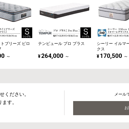
イトブリーズ ピロ
テンピュール プロ プラス
シーリー イルマ
7
クス
00
264,000
170,500
¥
¥
～
～
～
せください。
メール
ります。
お