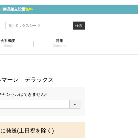
ド商品組立設置
無料
検索
会社概要
特集
Store
Contents
】
ルマーレ デラックス
キャンセルはできません
(
必
須
)
内に発送(土日祝を除く)