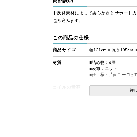
商品説明
中反発素材によって柔らかさとサポート力
包み込みます。
この商品の仕様
商品サイズ
幅121cm × 長さ195cm 
材質
■詰め物：9層
■表布：ニット
■仕 様：片面ユーロピ
コイルの種類
タイタニウムコイル、ダ
詳
生産国
日本
備考
・価格はマットレス単体
・配達日指定ＯＫ！
※北海道・沖縄・離島等
合がございます。また、