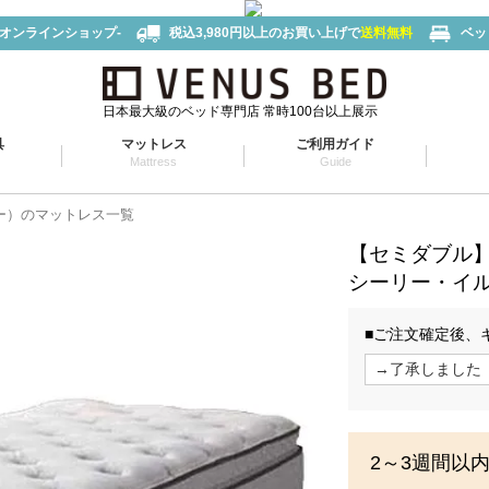
-オンラインショップ-
税込3,980円以上のお買い上げで
送料無料
ベッ
日本最大級のベッド専門店 常時100台以上展示
具
マットレス
ご利用ガイド
Mattress
Guide
リー）のマットレス一覧
【セミダブル
シーリー・イ
■ご注文確定後、
2～3週間以