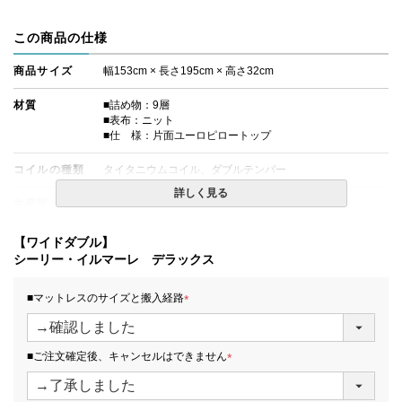
この商品の仕様
商品サイズ
幅153cm × 長さ195cm × 高さ32cm
材質
■詰め物：9層
■表布：ニット
■仕 様：片面ユーロピロートップ
コイルの種類
タイタニウムコイル、ダブルテンパー
詳しく見る
生産国
日本
備考
・価格はマットレス単体購入の金額です。
【ワイドダブル】
・配達日指定ＯＫ！
シーリー・イルマーレ デラックス
※北海道・沖縄・離島等一部地域へのお届けは別途送料が
発生する場合がございます。また、発送予定も変更になる
■マットレスのサイズと搬入経路
場合があります。
(
必
須
■ご注文確定後、キャンセルはできません
)
(
必