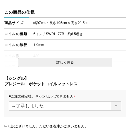
この商品の仕様
商品サイズ
幅97cm × 長さ195cm × 高さ21.5cm
コイルの種類
6インチSWRH-77B、約6.5巻き
コイルの線径
1.9mm
コイル数
480
詳しく見る
生産国
日本
備考
【シングル】
・価格はマットレス単体購入の金額です。・配達日指定Ｏ
Ｋ！※北海道・沖縄・離島等一部地域へのお届けは別途送
プレジール ポケットコイルマットレス
料が発生する場合がございます。また、発送予定も変更に
なる場合があります。
■ご注文確定後、キャンセルはできません
(
必
須
)
申し訳ございません。ただいま在庫がございません。