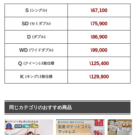
S
\67,100
(シングル)
SD
\75,900
(セミダブル)
D
\86,900
(ダブル)
WD
\99,000
(ワイドダブル)
Q
\125,400
(クイーン) 2枚仕様
K
\129,800
(キング) 2枚仕様
同じカテゴリのおすすめ商品