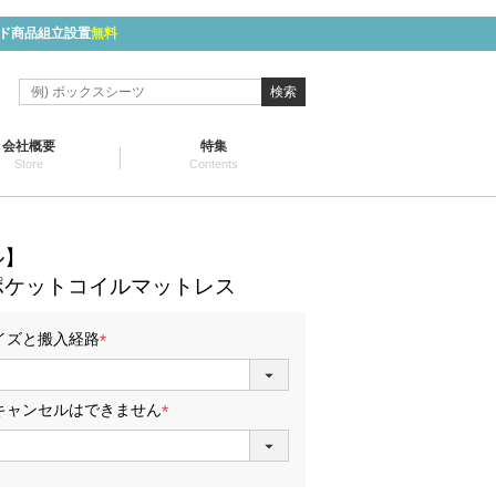
ド商品組立設置
無料
検索
会社概要
特集
Store
Contents
ル】
ポケットコイルマットレス
イズと搬入経路
(
必
須
キャンセルはできません
)
(
必
須