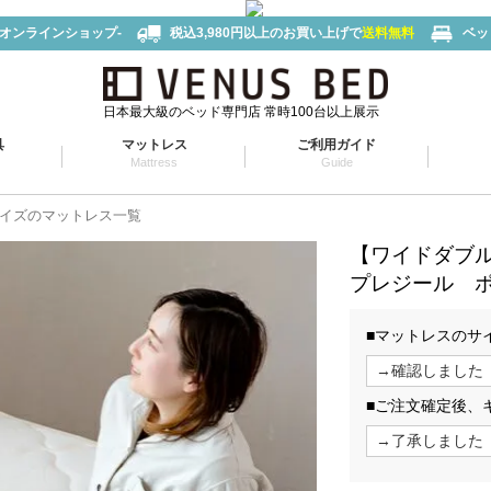
-オンラインショップ-
税込3,980円以上のお買い上げで
送料無料
ベッ
日本最大級のベッド専門店 常時100台以上展示
具
マットレス
ご利用ガイド
Mattress
Guide
イズのマットレス一覧
【ワイドダブ
プレジール 
■マットレスのサ
■ご注文確定後、