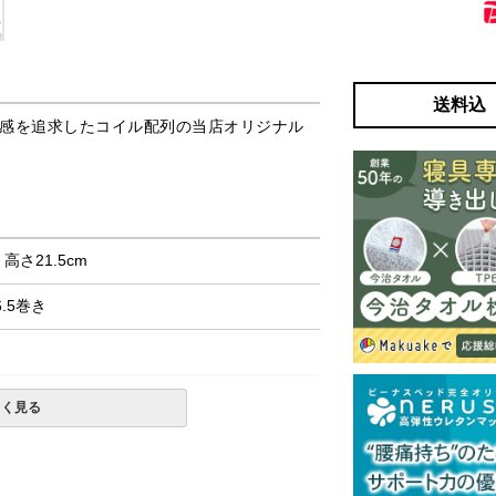
送料込
ト感を追求したコイル配列の当店オリジナル
× 高さ21.5cm
6.5巻き
しく見る
購入の金額です。・配達日指定ＯＫ！※北海