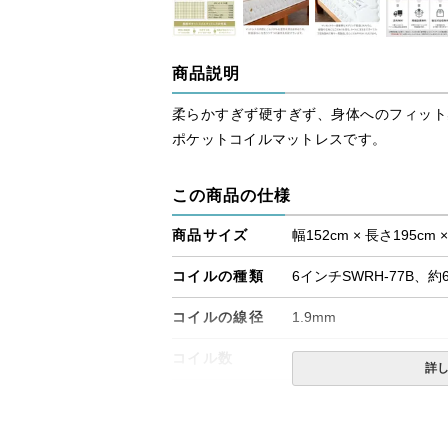
商品説明
柔らかすぎず硬すぎず、身体へのフィッ
ポケットコイルマットレスです。
この商品の仕様
商品サイズ
幅152cm × 長さ195cm 
コイルの種類
6インチSWRH-77B、約
コイルの線径
1.9mm
コイル数
780
詳
生産国
日本
備考
・価格はマットレス単体