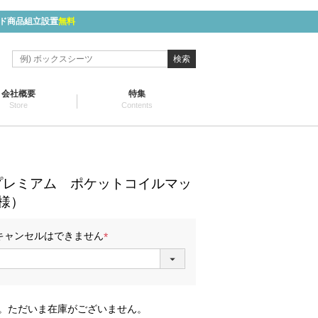
ド商品組立設置
無料
検索
会社概要
特集
Store
Contents
プレミアム ポケットコイルマッ
様）
キャンセルはできません
(
必
須
)
。ただいま在庫がございません。