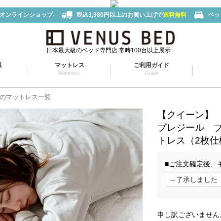
-オンラインショップ-
税込3,980円以上のお買い上げで
送料無料
ベッ
日本最大級のベッド専門店 常時100台以上展示
具
マットレス
ご利用ガイド
Mattress
Guide
のマットレス一覧
【クイーン】
プレジール 
トレス（2枚仕
■ご注文確定後、
申し訳ございません