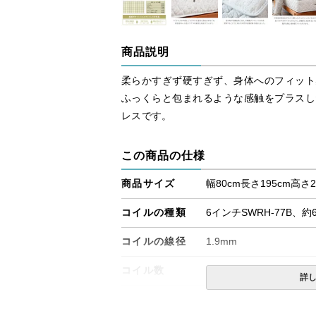
商品説明
柔らかすぎず硬すぎず、身体へのフィット
ふっくらと包まれるような感触をプラスし
レスです。
この商品の仕様
商品サイズ
幅80cm長さ195cm高さ2
コイルの種類
6インチSWRH-77B、約
コイルの線径
1.9mm
コイル数
390個×2本
詳
生産国
日本