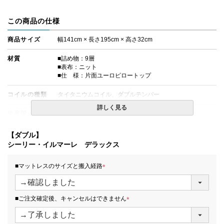
この商品の仕様
商品サイズ
幅141cm × 長さ195cm × 高さ32cm
材質
■詰め物：9層
■表布：ニット
■仕 様：片面ユーロピロートップ
コイルの種類
タイタニウムコイル、ダブルテンパー
詳しく見る
生産国
日本
備考
・価格はマットレス単体購入の金額です。
【ダブル】
・配達日指定ＯＫ！
シーリー・イルマーレ デラックス
※北海道・沖縄・離島等一部地域へのお届けは別途送料が
発生する場合がございます。また、発送予定も変更になる
■マットレスのサイズと搬入経路
場合があります。
(
必
須
■ご注文確定後、キャンセルはできません
)
(
必