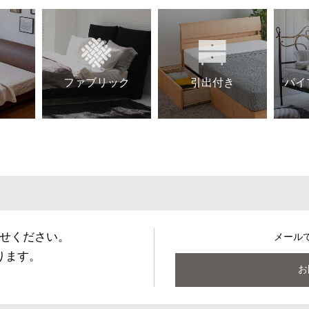
ファブリック
引出付き
パイ
せください。
メール
ります。
お