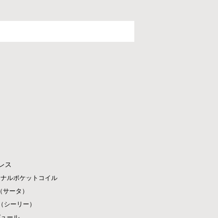
レス
ジナルポケットコイル
ta（サータ）
ly（シーリー）
ピュール