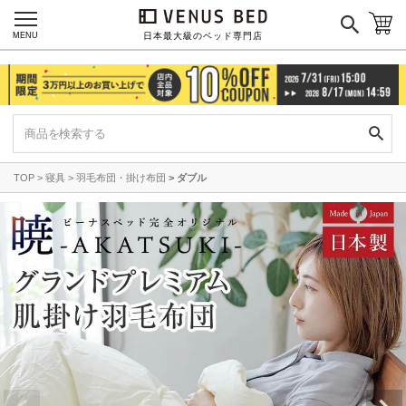
MENU
日本最大級のベッド専門店
TOP
寝具
羽毛布団・掛け布団
ダブル