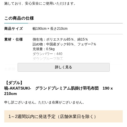
施しており、安心安全にご使用いただけます。
この商品の仕様
商品サイズ
幅190cm × 長さ210cm
素材・仕様
側生地：ポリエステル85％、綿15％
詰め物：中国産ダック93％、フェザー7％
充填量：0.5kg
ダウンパワー：440
ダウンプルーフ加工
詳しく見る
生産国
日本
送料
無料
【ダブル】
暁-AKATSUKI- グランドプレミアム肌掛け羽毛布団 190 x
備考
・配送日指定OK！
210cm
※北海道・沖縄・離島等一部地域へのお届けは別途送料が
発生する場合がございます。また発送予定も変更になる場
申し訳ございません。ただいま在庫がございません。
合があります。
※できる限り実際の色を再現するよう心がけております
が、閲覧環境により誤差がでる場合がございますのでご了
1～2週間以内に発送予定（店舗休業日を除く）
承ください。
※ご家庭でお洗濯可能です。必ず洗濯表示をご確認のう