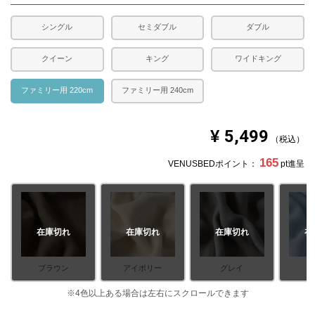
シングル
セミダブル
ダブル
クイーン
キング
ワイドキング
ファミリー用 220cm
ファミリー用 240cm
¥
5,499
税込
165
VENUSBEDポイント：
pt進呈
在庫切れ
在庫切れ
在庫切れ
在
ブラウン
アイボリー
グレイ