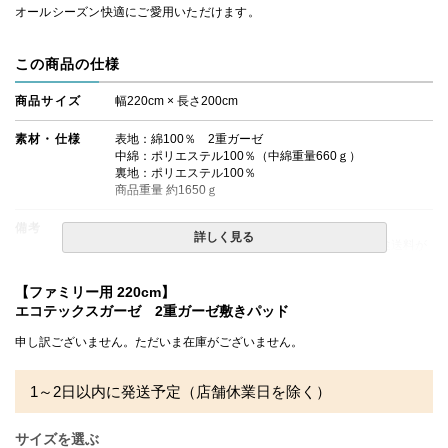
オールシーズン快適にご愛用いただけます。
この商品の仕様
商品サイズ
幅220cm × 長さ200cm
素材・仕様
表地：綿100％ 2重ガーゼ
中綿：ポリエステル100％（中綿重量660ｇ）
裏地：ポリエステル100％
商品重量 約1650ｇ
備考
詳しく見る
※北海道・沖縄・離島等一部地域へのお届けは別途送料が
発生する場合がございます。また発送予定も変更になる場
合があります。
【ファミリー用 220cm】
※できる限り実際の色を再現するよう心がけております
エコテックスガーゼ 2重ガーゼ敷きパッド
が、閲覧環境により誤差がでる場合がございますのでご了
承ください。
申し訳ございません。ただいま在庫がございません。
1～2日以内に発送予定（店舗休業日を除く）
サイズを選ぶ