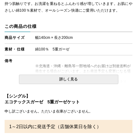
持つ肌触りです。お洗濯を重ねるとふんわり感が増していきます。お肌にや
さしい綿100％素材で、オールシーズン快適にご愛用いただけます。
この商品の仕様
商品サイズ
幅140cm × 長さ200cm
素材・仕様
綿100％ 5重ガーゼ
備考
※北海道・沖縄・離島等一部地域へのお届けは別途送料が
発生する場合がございます。また発送予定も変更になる場
合があります。
詳しく見る
※できる限り実際の色を再現するよう心がけております
が、閲覧環境により誤差がでる場合がございますのでご了
承ください。
【シングル】
エコテックスガーゼ 5重ガーゼケット
申し訳ございません。ただいま在庫がございません。
1～2日以内に発送予定（店舗休業日を除く）