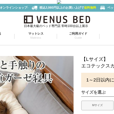
-オンラインショップ-
税込3,980円以上のお買い上げで
送料無料
ベッ
日本最大級のベッド専門店 常時100台以上展示
具
マットレス
ご利用ガイド
Mattress
Guide
【Lサイズ】
エコテックス
1～2日以内
サイズを選ぶ
Mサイズ