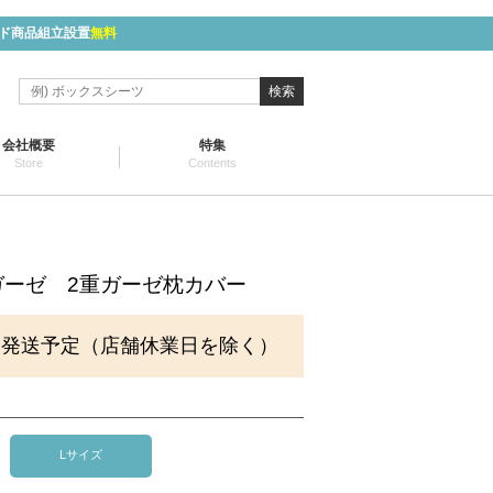
ド商品組立設置
無料
検索
会社概要
特集
Store
Contents
ガーゼ 2重ガーゼ枕カバー
に発送予定（店舗休業日を除く）
Lサイズ