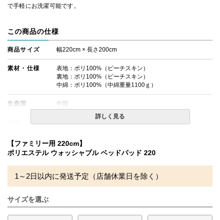
で手軽にお洗濯可能です。
この商品の仕様
商品サイズ
幅220cm × 長さ200cm
素材・仕様
表地：ポリ100%（ピーチスキン）
裏地：ポリ100%（ピーチスキン）
中綿：ポリ100%（中綿重量1100ｇ）
生産国
中国
詳しく見る
備考
・タンブラー乾燥機のご使用は絶対にお避けください。
・洗濯ネットをご使用の上、単独洗いをお勧めします。
・配送日指定OK！
【ファミリー用 220cm】
※北海道・沖縄・離島等一部地域へのお届けは別途送料が
ポリエステル ウォッシャブル ベッドパッド 220
発生する場合がございます。また発送予定も変更になる場
合があります。
※できる限り実際の色を再現するよう心がけております
1～2日以内に発送予定（店舗休業日を除く）
が、閲覧環境により誤差がでる場合がございますのでご了
承ください。
サイズを選ぶ