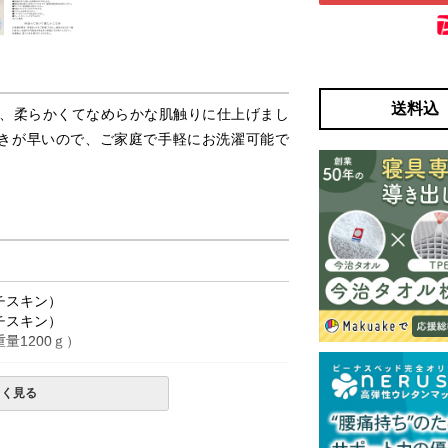
送料込
、柔らかくてなめらかな肌触りに仕上げまし
乾きが早いので、ご家庭で手軽にお洗濯可能で
チスキン）
チスキン）
量1200ｇ）
しく見る
使用は絶対にお避けください。
上、単独洗いをお勧めします。