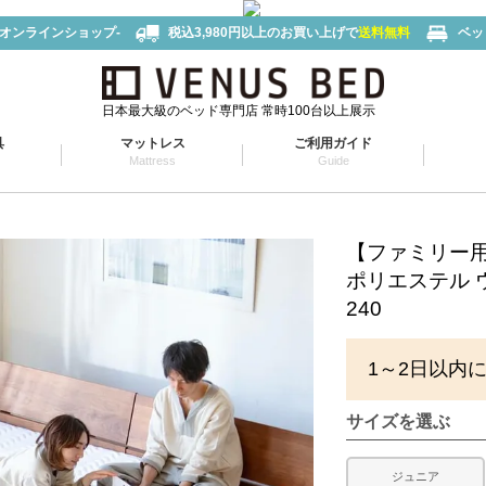
-オンラインショップ-
税込3,980円以上のお買い上げで
送料無料
ベッ
日本最大級のベッド専門店 常時100台以上展示
具
マットレス
ご利用ガイド
Mattress
Guide
【ファミリー用 
ポリエステル 
240
1～2日以内
サイズを選ぶ
ジュニア