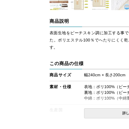
商品説明
表面生地をピーチスキン調に加工する事で
た。ポリエステル100％でへたりにくく
す。
この商品の仕様
商品サイズ
幅240cm × 長さ200cm
素材・仕様
表地：ポリ100%（ピー
裏地：ポリ100%（ピー
中綿：ポリ100%（中綿重
生産国
中国
詳
備考
・タンブラー乾燥機のご
・洗濯ネットをご使用の