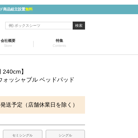
ド商品組立設置
無料
検索
会社概要
特集
Store
Contents
240cm】
ウォッシャブル ベッドパッド
に発送予定（店舗休業日を除く）
セミシングル
シングル