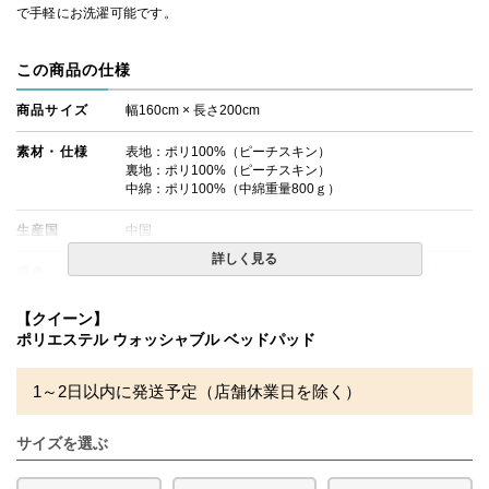
で手軽にお洗濯可能です。
この商品の仕様
商品サイズ
幅160cm × 長さ200cm
素材・仕様
表地：ポリ100%（ピーチスキン）
裏地：ポリ100%（ピーチスキン）
中綿：ポリ100%（中綿重量800ｇ）
生産国
中国
詳しく見る
備考
・タンブラー乾燥機のご使用は絶対にお避けください。
・洗濯ネットをご使用の上、単独洗いをお勧めします。
・配送日指定OK！
【クイーン】
※北海道・沖縄・離島等一部地域へのお届けは別途送料が
ポリエステル ウォッシャブル ベッドパッド
発生する場合がございます。また発送予定も変更になる場
合があります。
※できる限り実際の色を再現するよう心がけております
1～2日以内に発送予定（店舗休業日を除く）
が、閲覧環境により誤差がでる場合がございますのでご了
承ください。
サイズを選ぶ