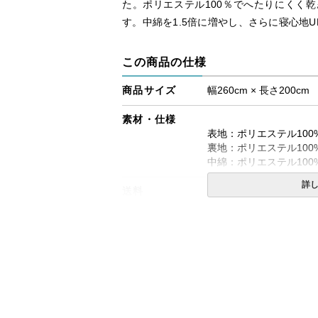
た。ポリエステル100％でへたりにくく
す。中綿を1.5倍に増やし、さらに寝心地U
この商品の仕様
商品サイズ
幅260cm × 長さ200cm
素材・仕様
表地：ポリエステル10
裏地：ポリエステル10
中綿：ポリエステル100
詳
送料
無料
備考
・タンブラー乾燥機のご
・洗濯ネットをご使用の
・配送日指定OK！
※北海道・沖縄・離島等
合がございます。また発
※できる限り実際の色を