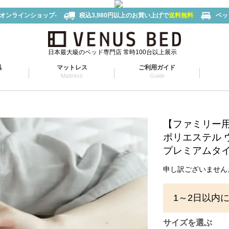
-オンラインショップ-
税込3,980円以上のお買い上げで
送料無料
ベッ
日本最大級のベッド専門店 常時100台以上展示
具
マットレス
ご利用ガイド
Mattress
Guide
【ファミリー用 
ポリエステル
プレミアムタ
申し訳ございません
1～2日以内
サイズを選ぶ