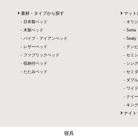
素材・タイプから探す
マット
日本製ベッド
オリ
木製ベッド
Ser
パイプ・アイアンベッド
Sea
レザーベッド
テン
ファブリックベッド
セミ
収納付ベッド
シン
たたみベッド
セミ
ダブ
ワイ
クイ
キン
ナイト
寝具