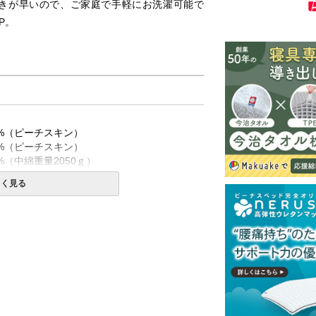
乾きが早いので、ご家庭で手軽にお洗濯可能で
P。
0%（ピーチスキン）
0%（ピーチスキン）
%（中綿重量2050ｇ）
しく見る
使用は絶対にお避けください。
上、単独洗いをお勧めします。
一部地域へのお届けは別途送料が発生する場
送予定も変更になる場合があります。
再現するよう心がけておりますが、閲覧環境