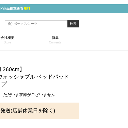
ド商品組立設置
無料
検索
会社概要
特集
Store
Contents
260cm】
 ウォッシャブル ベッドパッド
イプ
。ただいま在庫がございません。
に発送(店舗休業日を除く)