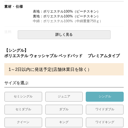
素材・仕様
表地：ポリエステル100%（ピーチスキン）
裏地：ポリエステル100%（ピーチスキン）
中綿：ポリエステル100%（中綿重量750ｇ）
送料
無料
詳しく見る
備考
・タンブラー乾燥機のご使用は絶対にお避けください。
【シングル】
・洗濯ネットをご使用の上、単独洗いをお勧めします。
ポリエステル ウォッシャブル ベッドパッド プレミアムタイプ
・配送日指定OK！
※北海道・沖縄・離島等一部地域へのお届けは別途送料が
発生する場合がございます。また発送予定も変更になる場
1～2日以内に発送予定(店舗休業日を除く）
合があります。
※できる限り実際の色を再現するよう心がけております
が、閲覧環境により誤差がでる場合がございますのでご了
サイズを選ぶ
承ください。
セミシングル
ジュニア
シングル
セミダブル
ダブル
ワイドダブル
クイーン
キング
ワイドキング