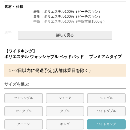
素材・仕様
表地：ポリエステル100%（ピーチスキン）
裏地：ポリエステル100%（ピーチスキン）
中綿：ポリエステル100%（中綿重量1500ｇ）
送料
無料
詳しく見る
備考
・タンブラー乾燥機のご使用は絶対にお避けください。
【ワイドキング】
・洗濯ネットをご使用の上、単独洗いをお勧めします。
ポリエステル ウォッシャブル ベッドパッド プレミアムタイプ
・配送日指定OK！
※北海道・沖縄・離島等一部地域へのお届けは別途送料が
発生する場合がございます。また発送予定も変更になる場
1～2日以内に発送予定(店舗休業日を除く）
合があります。
※できる限り実際の色を再現するよう心がけております
が、閲覧環境により誤差がでる場合がございますのでご了
サイズを選ぶ
承ください。
セミシングル
ジュニア
シングル
セミダブル
ダブル
ワイドダブル
クイーン
キング
ワイドキング