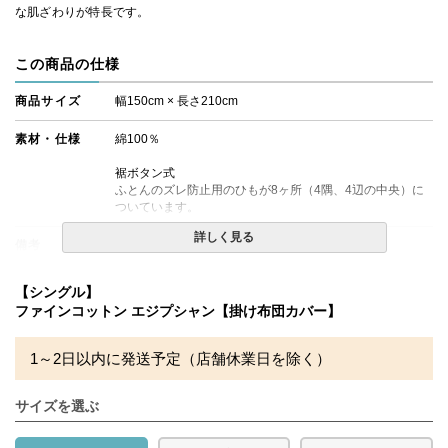
な肌ざわりが特長です。
この商品の仕様
商品サイズ
幅150cm × 長さ210cm
素材・仕様
綿100％
裾ボタン式
ふとんのズレ防止用のひもが8ヶ所（4隅、4辺の中央）に
ついています。
詳しく見る
備考
・配達日指定ＯＫ！
※北海道・沖縄・離島等一部地域へのお届けは別途送料が
発生する場合がございます。また発送予定も変更になる場
【シングル】
合があります。
ファインコットン エジプシャン【掛け布団カバー】
1～2日以内に発送予定（店舗休業日を除く）
サイズを選ぶ