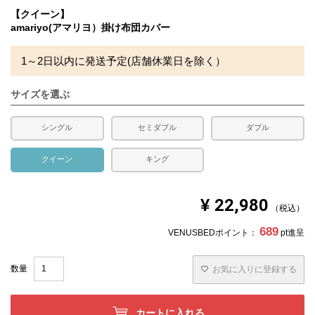
備考
・配達日指定ＯＫ！
【クイーン】
※北海道・沖縄・離島等一部地域へのお届けは別途送料が
amariyo(アマリヨ）掛け布団カバー
発生する場合がございます。また発送予定も変更になる場
合があります。
※できる限り実際の色を再現するよう心がけております
1～2日以内に発送予定(店舗休業日を除く）
が、閲覧環境により誤差がでる場合がございますのでご了
承ください。
サイズを選ぶ
※上面に生地の継ぎ目がございます。
シングル
セミダブル
ダブル
クイーン
キング
¥
22,980
税込
689
VENUSBEDポイント：
pt進呈
お気に入りに登録する
カートに入れる