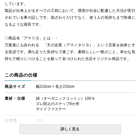
しています。
製品が出来上がるすべての工程において、環境や社会に配慮した方法が実行
されている事の証しです。肌ざわりだけでなく、使う人の気持ちまで快適に
なるような寝具です。
◇商品名「アマリヨ」とは・・
万葉集にも詠われる 「天の足夜（アマノタリヨ）」という言葉を由来とす
る造語です。満ち足りた気持ちで過ごす、素晴らしい一晩のこと。幸せな気
持ちで眠りにつけることを願って名づけられた当店オリジナル商品です。
この商品の仕様
商品サイズ
幅210cm × 長さ210cm
素材・仕様
綿（オーガニックコットン）100％
ズレ防止のスナップ8か所
サイドファスナー
生産国
日本
詳しく見る
送料
無料