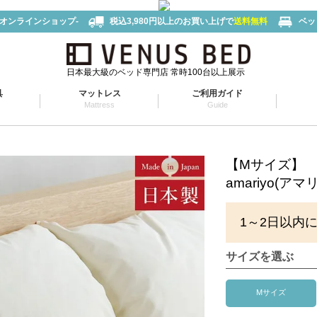
-オンラインショップ-
税込3,980円以上のお買い上げで
送料無料
ベッ
日本最大級のベッド専門店 常時100台以上展示
具
マットレス
ご利用ガイド
Mattress
Guide
【Mサイズ】
amariyo(ア
1～2日以内
サイズを選ぶ
Mサイズ