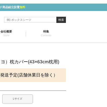
ド商品組立設置
無料
検索
会社概要
特集
Store
Contents
マリヨ）枕カバー(43×63cm枕用)
に発送予定(店舗休業日を除く）
Lサイズ