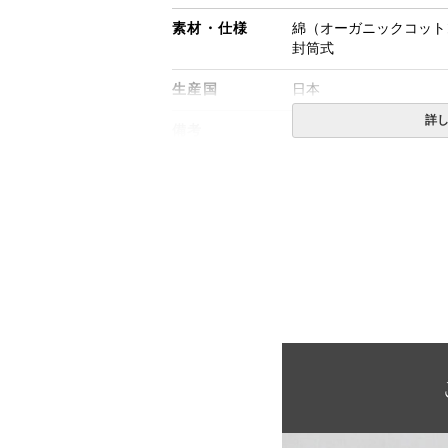
素材・仕様
綿（オーガニックコットン
封筒式
生産国
日本
詳
備考
・配達日指定ＯＫ！
※北海道・沖縄・離島等
合がございます。また発
※できる限り実際の色を
により誤差がでる場合が