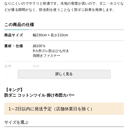
なりにくいのでサラリと快適です。生地の密度が高いので、ダニ・ホコリな
どが通る隙間がなく、防虫剤を使うことなく防ダニ効果を発揮します。
この商品の仕様
商品サイズ
幅230cm × 長さ210cm
素材・仕様
綿100％
8カ所ズレ防止ひも付き
両開きファスナー
送料
無料
詳しく見る
備考
・配達日指定ＯＫ！
※北海道・沖縄・離島等一部地域へのお届けは別途送料が
発生する場合がございます。また発送予定も変更になる場
【キング】
合があります。
防ダニ コットンツイル 掛け布団カバー
※ツイル織りは光沢があるため光や照明によって色味が異
なって見える場合がございます。また閲覧環境により誤差
がでる場合がございますのでご了承ください。
1～2日以内に発送予定（店舗休業日を除く）
サイズを選ぶ