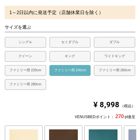
送料
無料
1～2日以内に発送予定（店舗休業日を除く）
備考
・配送日指定OK！
※北海道・沖縄・離島等一部地域へのお届けは別途送料が
サイズを選ぶ
発生する場合がございます。また発送予定も変更になる場
合があります。
※ツイル織りは光沢があるため光や照明によって色味が異
シングル
セミダブル
ダブル
なって見える場合がございます。また閲覧環境により誤差
がでる場合がございますのでご了承ください。
クイーン
キング
ワイドキング
ファミリー用 220cm
ファミリー用 240cm
ファミリー用 260cm
ファミリー用 280cm
¥
8,998
税込
270
VENUSBEDポイント：
pt進呈