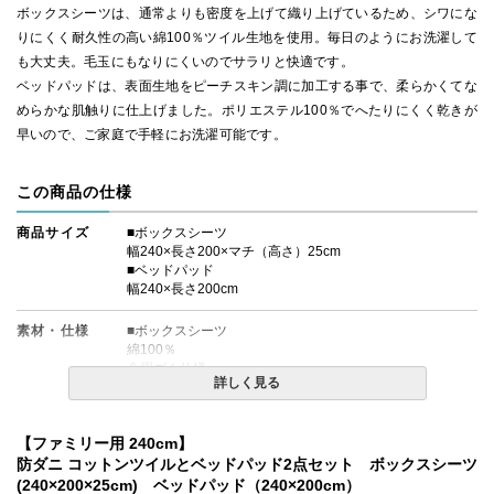
ボックスシーツは、通常よりも密度を上げて織り上げているため、シワにな
りにくく耐久性の高い綿100％ツイル生地を使用。毎日のようにお洗濯して
も大丈夫。毛玉にもなりにくいのでサラリと快適です。
ベッドパッドは、表面生地をピーチスキン調に加工する事で、柔らかくてな
めらかな肌触りに仕上げました。ポリエステル100％でへたりにくく乾きが
早いので、ご家庭で手軽にお洗濯可能です。
この商品の仕様
商品サイズ
■ボックスシーツ
幅240×長さ200×マチ（高さ）25cm
■ベッドパッド
幅240×長さ200cm
素材・仕様
■ボックスシーツ
綿100％
全周ゴム仕様
詳しく見る
厚み約20cmまでのマットレスに対応
■ベッドパッド
【ファミリー用 240cm】
表地：ポリエステル100％(ピーチスキン)
裏地：ポリエステル100％(ピーチスキン)
防ダニ コットンツイルとベッドパッド2点セット ボックスシーツ
中綿：ポリエステル100％
(240×200×25cm) ベッドパッド（240×200cm）