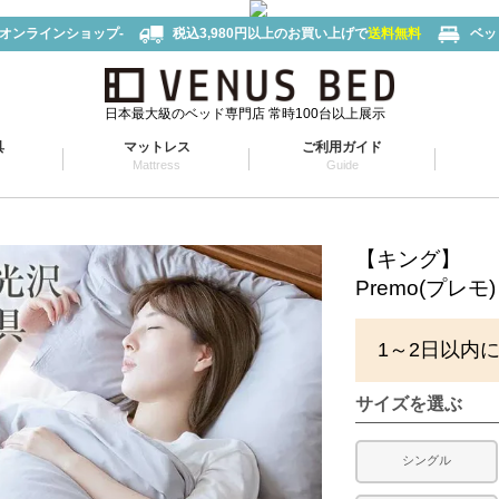
-オンラインショップ-
税込3,980円以上のお買い上げで
送料無料
ベッ
日本最大級のベッド専門店 常時100台以上展示
具
マットレス
ご利用ガイド
Mattress
Guide
【キング】
Premo(プレ
1～2日以内
サイズを選ぶ
シングル