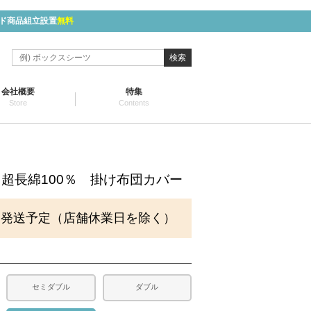
ド商品組立設置
無料
検索
会社概要
特集
Store
Contents
モ) 超長綿100％ 掛け布団カバー
に発送予定（店舗休業日を除く）
セミダブル
ダブル