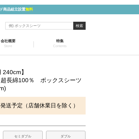
ド商品組立設置
無料
検索
会社概要
特集
Store
Contents
240cm】
モ) 超長綿100％ ボックスシーツ
m)
に発送予定（店舗休業日を除く）
セミダブル
ダブル