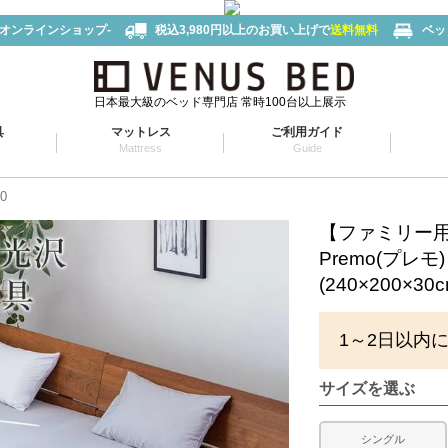
-オンラインショップ-
税込3,980円以上のお買い上げで
送料無料
ベッ
日本最大級のベッド専門店 常時100台以上展示
具
マットレス
ご利用ガイド
Mattress
Guide
0
【ファミリー用 
Premo(プレ
(240×200×30c
1～2日以内
サイズを選ぶ
シングル