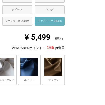
クイーン
キング
ファミリー用 220cm
ファミリー用 240cm
¥
5,499
税込
165
VENUSBEDポイント：
pt進呈
ルバーグレイ
ネイビー
ブラウン