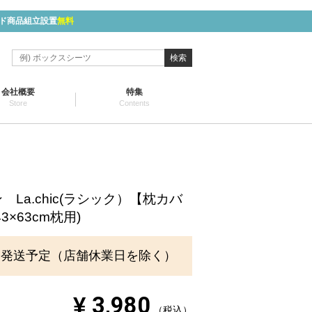
ド商品組立設置
無料
検索
会社概要
特集
Store
Contents
La.chic(ラシック）【枕カバ
3×63cm枕用)
に発送予定（店舗休業日を除く）
¥
3,980
税込