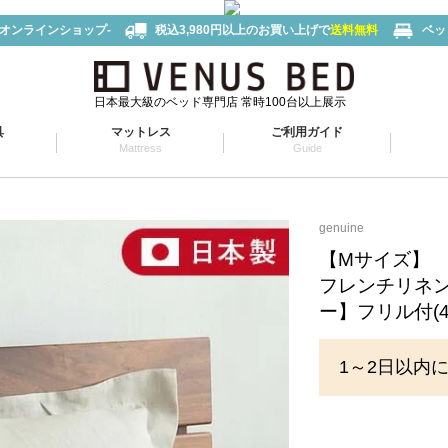
-オンラインショップ-
税込3,980円以上のお買い上げで
送料無料
ベッ
日本最大級のベッド専門店 常時100台以上展示
具
マットレス
ご利用ガイド
Mattress
Guide
genuine
【Mサイズ】
フレンチリネン 
ー】フリル付(4
1～2日以内