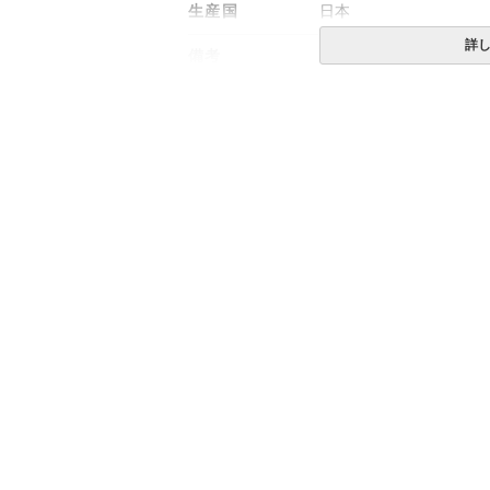
生産国
日本
詳
備考
・配達日指定ＯＫ！
※北海道・沖縄・離島等
合がございます。また発
※できる限り実際の色を
により誤差がでる場合が