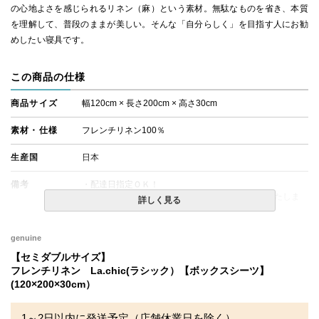
の心地よさを感じられるリネン（麻）という素材。無駄なものを省き、本質
を理解して、普段のままが美しい。そんな「自分らしく」を目指す人にお勧
めしたい寝具です。
この商品の仕様
商品サイズ
幅120cm × 長さ200cm × 高さ30cm
素材・仕様
フレンチリネン100％
生産国
日本
備考
・配達日指定ＯＫ！
※厚み25cmまでのマットレスでのご使用を推奨いたしま
詳しく見る
す。
※北海道・沖縄・離島等一部地域へのお届けは別途送料が
発生する場合がございます。また発送予定も変更になる場
genuine
合があります。
【セミダブルサイズ】
フレンチリネン La.chic(ラシック）【ボックスシーツ】
(120×200×30cm）
1～2日以内に発送予定（店舗休業日を除く）