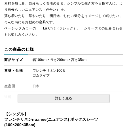
素材を慈しみ、自分らしく普段のまま、シンプルな生き方を目指す人に、よ
り自分らしいニュアンス（色合い） を。
落ち着いたり、華やいだり、明日過ごしたい気分をイメージして眠りたい。
そんな時にもお勧めの寝具です。
ベーシックカラーの 「La.Chic（ラシック）」 シリーズとの組み合わせ
もお楽しみください。
この商品の仕様
商品サイズ
幅100cm × 長さ200cm × 高さ35cm
素材・仕様
フレンチリネン100％
ゴムタイプ
生産国
日本
送料
無料
詳しく見る
備考
・配達日指定ＯＫ！
※厚み30cmまでのマットレスでのご使用を推奨いたしま
【シングル】
す。
フレンチリネンnuance(ニュアンス) ボックスシーツ
※北海道・沖縄・離島等一部地域へのお届けは別途送料が
(100×200×35cm)
発生する場合がございます。また発送予定も変更になる場