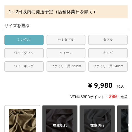
合があります。
※できる限り実際の色を再現するよう心がけております
1～2日以内に発送予定（店舗休業日を除く）
が、閲覧環境により誤差がでる場合がございますのでご了
承ください。
サイズを選ぶ
シングル
セミダブル
ダブル
ワイドダブル
クイーン
キング
ワイドキング
ファミリー用 220cm
ファミリー用 240cm
¥
9,980
税込
299
VENUSBEDポイント：
pt進呈
在庫切れ
在庫切れ
在