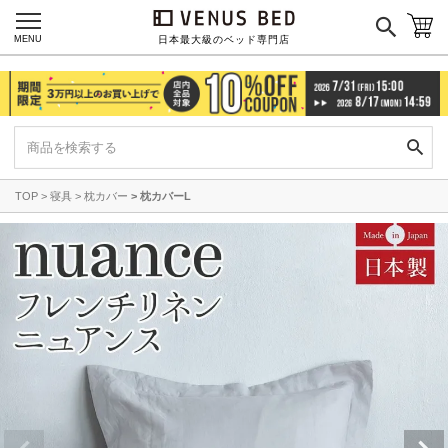
MENU
日本最大級のベッド専門店
TOP
寝具
枕カバー
枕カバーL