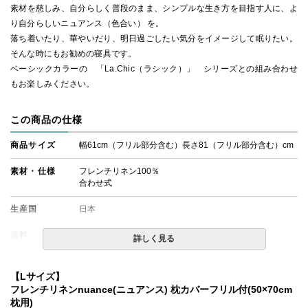
素材を慈しみ、自分らしく普段のまま、シンプルな生き方を目指す人に、よ
り自分らしいニュアンス（色合い） を。
落ち着いたり、華やいだり、明日過ごしたい気分をイメージして眠りたい。
そんな時にもお勧めの寝具です。
ベーシックカラーの 「La.Chic（ラシック）」 シリーズとの組み合わせ
もお楽しみください。
この商品の仕様
商品サイズ
幅61cm（フリル部分含む）長さ81（フリル部分含む）cm
素材・仕様
フレンチリネン100％
合わせ式
生産国
日本
送料
無料
詳しく見る
備考
・50×70cmの枕に対応したカバーです。
・配達日指定ＯＫ！
【Lサイズ】
※北海道・沖縄・離島等一部地域へのお届けは別途送料が
フレンチリネンnuance(ニュアンス) 枕カバーフリル付(50×70cm
発生する場合がございます。また発送予定も変更になる場
枕用)
合があります。