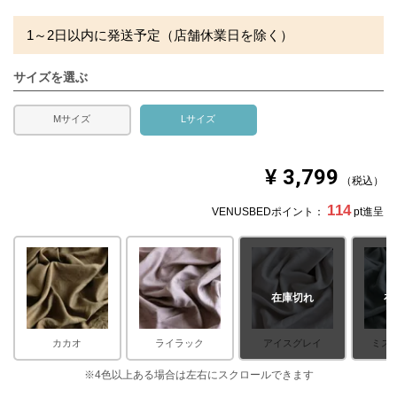
※できる限り実際の色を再現するよう心がけております
が、閲覧環境により誤差がでる場合がございますのでご了
1～2日以内に発送予定（店舗休業日を除く）
承ください。
サイズを選ぶ
Mサイズ
Lサイズ
¥
3,799
税込
114
VENUSBEDポイント：
pt進呈
在庫切れ
在
カカオ
ライラック
アイスグレイ
ミス