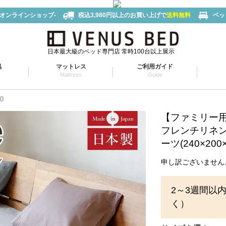
-オンラインショップ-
税込3,980円以上のお買い上げで
送料無料
ベッ
日本最大級のベッド専門店 常時100台以上展示
具
マットレス
ご利用ガイド
Mattress
Guide
0
【ファミリー用 
フレンチリネンn
ーツ(240×200×
申し訳ございません
2～3週間以
く）