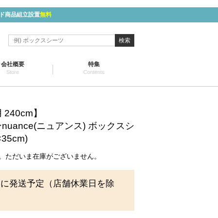
ド商品組立設置
無料
検索
会社概要
特集
Store
Contents
240cm】
uance(ニュアンス) ボックスシ
35cm)
。ただいま在庫がございません。
内に発送予定（店舗休業日を除