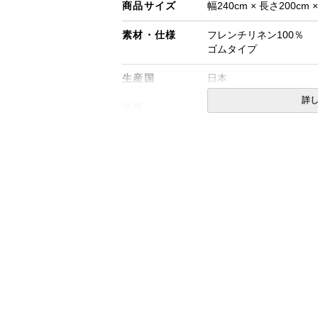
商品サイズ
幅240cm × 長さ200cm 
素材・仕様
フレンチリネン100％
ゴムタイプ
生産国
日本
詳
送料
無料
備考
・配達日指定ＯＫ！
※厚み30cmまでのマ
※北海道・沖縄・離島等
合がございます。また発
※できる限り実際の色を
により誤差がでる場合が
※上面に生地の継ぎ目が