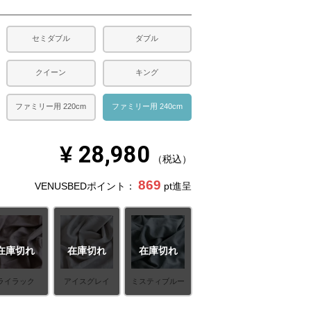
セミダブル
ダブル
クイーン
キング
ファミリー用 220cm
ファミリー用 240cm
¥
28,980
税込
869
VENUSBEDポイント：
pt進呈
在庫切れ
在庫切れ
在庫切れ
ライラック
アイスグレイ
ミスティブルー