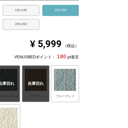
100×140
150×200
200×250
¥
5,999
税込
180
VENUSBEDポイント：
pt進呈
在庫切れ
在庫切れ
ャコールグレイ
ブラウン
ブルーグレイ