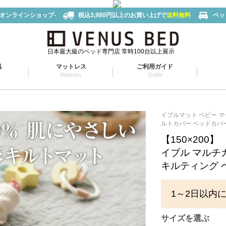
-オンラインショップ-
税込3,980円以上のお買い上げで
送料無料
ベッ
日本最大級のベッド専門店 常時100台以上展示
具
マットレス
ご利用ガイド
Mattress
Guide
イブルマット ベビー マ
ルトカバー ベッドカバー 
【150×200】
イブル マルチ
キルティング 
1～2日以内
サイズを選ぶ