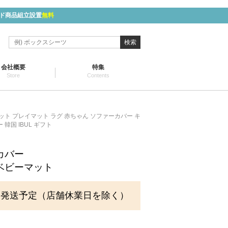
ド商品組立設置
無料
検索
会社概要
特集
Store
Contents
ット プレイマット ラグ 赤ちゃん ソファーカバー キ
韓国 IBUL ギフト
カバー
ベビーマット
に発送予定（店舗休業日を除く）