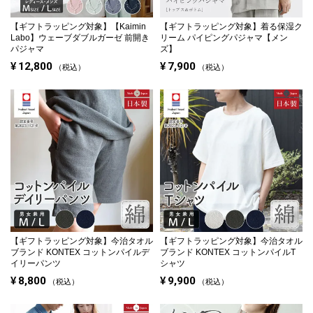
【ギフトラッピング対象】
【Kaimin
【ギフトラッピング対象】
着る保湿ク
Labo】ウェーブダブルガーゼ 前開き
リーム パイピングパジャマ【メン
パジャマ
ズ】
¥
12,800
¥
7,900
税込
税込
【ギフトラッピング対象】
今治タオル
【ギフトラッピング対象】
今治タオル
ブランド KONTEX コットンパイルデ
ブランド KONTEX コットンパイルT
イリーパンツ
シャツ
¥
8,800
¥
9,900
税込
税込