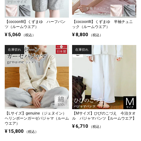
【cocoonfit】くずまゆ ハーフパン
【cocoonfit】くずまゆ 半袖チュニ
ツ（ルームウエア）
ック（ルームウエア）
¥
5,060
¥
8,800
税込
税込
在庫切れ
在庫切れ
【Lサイズ】
genuine（ジェヌイン）
【Mサイズ】
ひびのこづえ 今治タオ
ヘリンボーンガーゼパジャマ（ルーム
ル パジャマパンツ【ルームウエア】
ウエア）
¥
6,710
税込
¥
15,800
税込