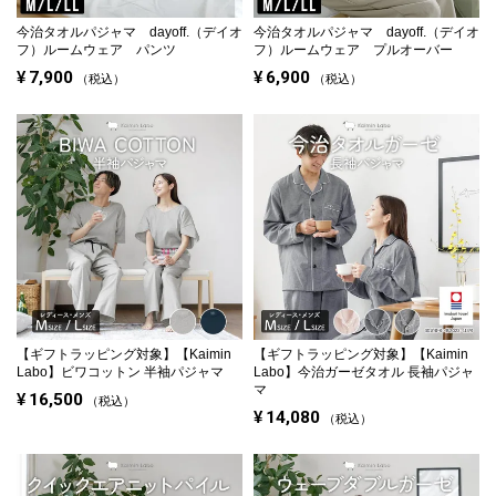
今治タオルパジャマ dayoff.（デイオ
今治タオルパジャマ dayoff.（デイオ
フ）ルームウェア パンツ
フ）ルームウェア プルオーバー
¥
7,900
¥
6,900
税込
税込
【ギフトラッピング対象】
【Kaimin
【ギフトラッピング対象】
【Kaimin
Labo】ビワコットン 半袖パジャマ
Labo】今治ガーゼタオル 長袖パジャ
マ
¥
16,500
税込
¥
14,080
税込