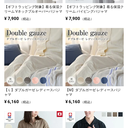
【ギフトラッピング対象】
着る保湿ク
【ギフトラッピング対象】
着る保湿ク
リーム Vネックプルオーバーパジャマ
リーム パイピングパジャマ
¥
7,900
¥
7,900
税込
税込
【Ｌ】ダブルガーゼ レディースパジ
【M】ダブルガーゼ レディースパジ
ャマ
ャマ
¥
6,160
¥
6,160
税込
税込