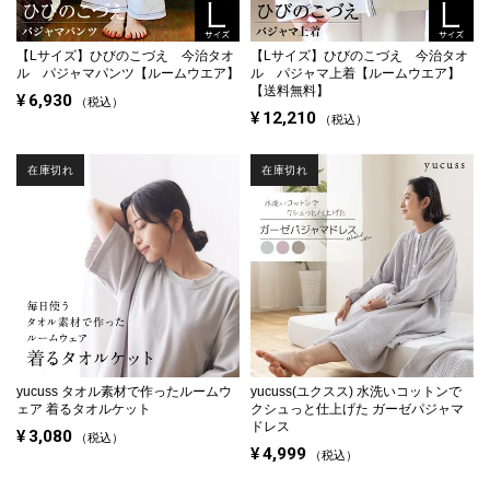
【Lサイズ】
ひびのこづえ 今治タオ
【Lサイズ】
ひびのこづえ 今治タオ
ル パジャマパンツ【ルームウエア】
ル パジャマ上着【ルームウエア】
【送料無料】
¥
6,930
税込
¥
12,210
税込
在庫切れ
在庫切れ
yucuss タオル素材で作ったルームウ
yucuss(ユクスス) 水洗いコットンで
ェア 着るタオルケット
クシュっと仕上げた ガーゼパジャマ
ドレス
¥
3,080
税込
¥
4,999
税込