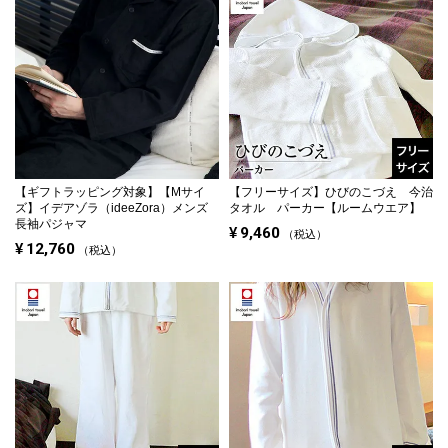
【ギフトラッピング対象】
【Mサイ
【フリーサイズ】
ひびのこづえ 今治
ズ】イデアゾラ（ideeZora）メンズ
タオル パーカー【ルームウエア】
長袖パジャマ
¥
9,460
税込
¥
12,760
税込