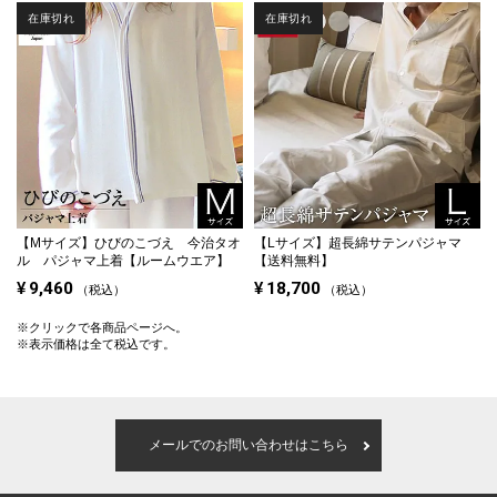
在庫切れ
在庫切れ
【Mサイズ】
ひびのこづえ 今治タオ
【Lサイズ】
超長綿サテンパジャマ
ル パジャマ上着【ルームウエア】
【送料無料】
¥
9,460
¥
18,700
税込
税込
※クリックで各商品ページへ。
※表示価格は全て税込です。
メールでのお問い合わせはこちら