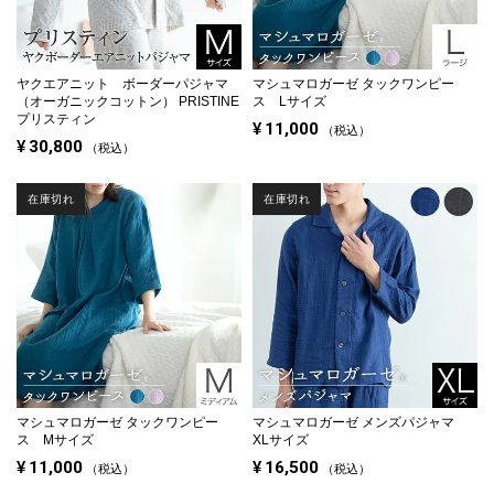
ヤクエアニット ボーダーパジャマ
マシュマロガーゼ タックワンピー
（オーガニックコットン） PRISTINE
ス Lサイズ
プリスティン
¥
11,000
税込
¥
30,800
税込
在庫切れ
在庫切れ
マシュマロガーゼ タックワンピー
マシュマロガーゼ メンズパジャマ
ス Mサイズ
XLサイズ
¥
11,000
¥
16,500
税込
税込