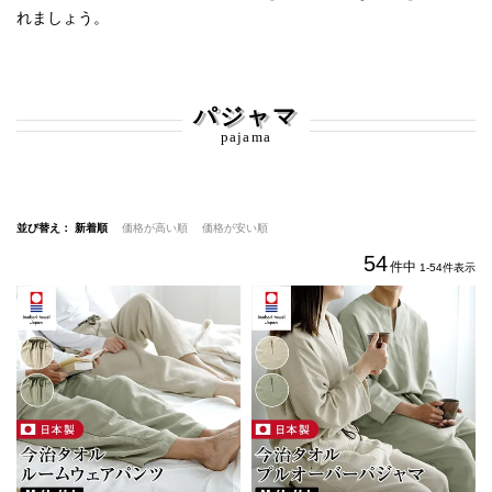
れましょう。
パジャマ
pajama
並び替え
新着順
価格が高い順
価格が安い順
54
件中
1
-
54
件表示