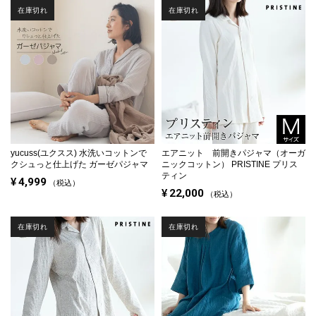
在庫切れ
在庫切れ
yucuss(ユクスス) 水洗いコットンで
エアニット 前開きパジャマ（オーガ
クシュっと仕上げた ガーゼパジャマ
ニックコットン） PRISTINE プリス
ティン
¥
4,999
税込
¥
22,000
税込
在庫切れ
在庫切れ