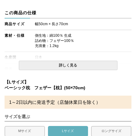
この商品の仕様
商品サイズ
幅50cm × 長さ70cm
素材・仕様
側生地：綿100％ 生成
詰め物：フェザー100％
充填量：1.2kg
生産国
日本
詳しく見る
備考
・配送日指定OK！
※北海道・沖縄・離島等一部地域へのお届けは別途送料が
発生する場合がございます。また発送予定も変更になる場
【Lサイズ】
合があります。
ベーシック枕 フェザー【枕】(50×70cm)
※ロットにより生地の色味が白系の生地に変わる場合がご
ざいます。
1～2日以内に発送予定（店舗休業日を除く）
サイズを選ぶ
Mサイズ
Lサイズ
ロングサイズ