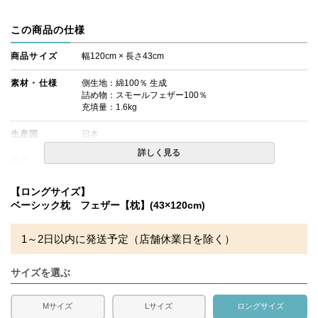
この商品の仕様
商品サイズ
幅120cm × 長さ43cm
素材・仕様
側生地：綿100％ 生成
詰め物：スモールフェザー100％
充填量：1.6kg
生産国
日本
詳しく見る
備考
・配送日指定OK！
※北海道・沖縄・離島等一部地域へのお届けは別途送料が
発生する場合がございます。また発送予定も変更になる場
【ロングサイズ】
合があります。
ベーシック枕 フェザー【枕】(43×120cm)
※ロットにより生地の色味が白系の生地に変わる場合がご
ざいます。
1～2日以内に発送予定（店舗休業日を除く）
サイズを選ぶ
Mサイズ
Lサイズ
ロングサイズ