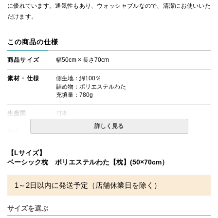
に優れています。通気性もあり、ウォッシャブルなので、清潔にお使いいた
だけます。
この商品の仕様
商品サイズ
幅50cm × 長さ70cm
素材・仕様
側生地：綿100％
詰め物：ポリエステルわた
充填量：780g
生産国
日本
詳しく見る
備考
・配送日指定OK！
※北海道・沖縄・離島等一部地域へのお届けは別途送料が
発生する場合がございます。また発送予定も変更になる場
【Lサイズ】
合があります。
ベーシック枕 ポリエステルわた【枕】(50×70cm）
1～2日以内に発送予定（店舗休業日を除く）
サイズを選ぶ