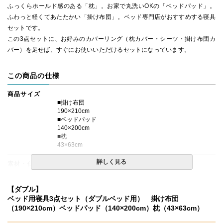
ふっくらホールド感のある「枕」。お家で丸洗いOKの「ベッドパッド」。
ふわっと軽くてあたたかい「掛け布団」。ベッド専門店がおすすめする寝具
セットです。
この3点セットに、お好みのカバーリング（枕カバー・シーツ・掛け布団カ
バー）を足せば、すぐにお使いいただけるセットになっています。
この商品の仕様
商品サイズ
■掛け布団
190×210cm
■ベッドパッド
140×200cm
■枕
43×63cm
詳しく見る
素材・仕様
■掛け布団
側生地：綿100％、生成色
【ダブル】
（40番手、平織り、打ち込み230本)
ベッド用寝具3点セット（ダブルベッド用） 掛け布団
詰め物：中国産グレーダックダウン 85％、フェザー15%
（190×210cm）ベッドパッド（140×200cm）枕（43×63cm）
充填量：1.7kg
かさ高：8～9cm前後