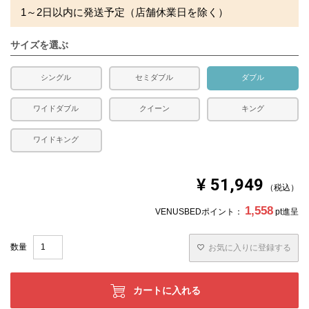
1～2日以内に発送予定（店舗休業日を除く）
※側生地ダウンプルーフ加工
合い掛け布団です。
サイズを選ぶ
水洗い、日干し不可
■ベッドパッド
シングル
セミダブル
ダブル
表地：ポリ100%（ピーチスキン）
裏地：ポリ100%（ピーチスキン）
中綿：ポリ100%
ワイドダブル
クイーン
キング
四隅に固定用のゴムが付いています。
ワイドキング
■枕
側生地：綿100％ 生成
詰め物：スモールフェザー100％
充填量：0.9kg
¥
51,949
税込
送料
無料
1,558
VENUSBEDポイント：
pt進呈
備考
・配達日指定ＯＫ！
※北海道・沖縄・離島等一部地域へのお届けは別途送料が
お気に入りに登録する
発生する場合がございます。また発送予定も変更になる場
合があります。
※できる限り実際の色を再現するよう心がけております
が、閲覧環境により誤差がでる場合がございますのでご了
カートに入れる
承ください。