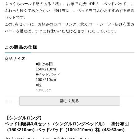
ふっくらホールド感のある「枕」。お家で丸洗いOKの「ベッドパッド」。
ふわっと軽くてあたたかい「掛け布団」。ベッド専門店がおすすめする寝具
セットです。
この3点セットに、お好みのカバーリング（枕カバー・シーツ・掛け布団カ
バー）を足せば、すぐにお使いいただけるセットになっています。
この商品の仕様
商品サイズ
■掛け布団
150×210cm
■ベッドパッド
100×210cm
■枕
43×63cm
詳しく見る
素材・仕様
■掛け布団
側生地：綿100％、生成色
【シングルロング】
（40番手、平織り、打ち込み230本)
ベッド用寝具3点セット（シングルロングベッド用） 掛け布団
詰め物：中国産グレーダックダウン 85％、フェザー15%
（150×210cm）ベッドパッド（100×210cm）枕（43×63cm）
充填量：1.2kg
かさ高：8～9cm前後