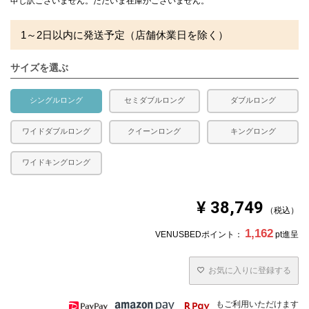
申し訳ございません。ただいま在庫がございません。
※側生地ダウンプルーフ加工
1～2日以内に発送予定（店舗休業日を除く）
合い掛け布団です。
水洗い、日干し不可
サイズを選ぶ
■ベッドパッド
表地：ポリ100%（ピーチスキン）
裏地：ポリ100%（ピーチスキン）
シングルロング
セミダブルロング
ダブルロング
中綿：ポリ100%
四隅に固定用のゴムが付いています。
ワイドダブルロング
クイーンロング
キングロング
■枕
側生地：綿100％ 生成
ワイドキングロング
詰め物：スモールフェザー100％
充填量：0.9kg
送料
無料
¥
38,749
税込
備考
・配達日指定ＯＫ！
1,162
VENUSBEDポイント：
pt進呈
※北海道・沖縄・離島等一部地域へのお届けは別途送料が
発生する場合がございます。また発送予定も変更になる場
合があります。
お気に入りに登録する
※できる限り実際の色を再現するよう心がけております
が、閲覧環境により誤差がでる場合がございますのでご了
承ください。
もご利用いただけます