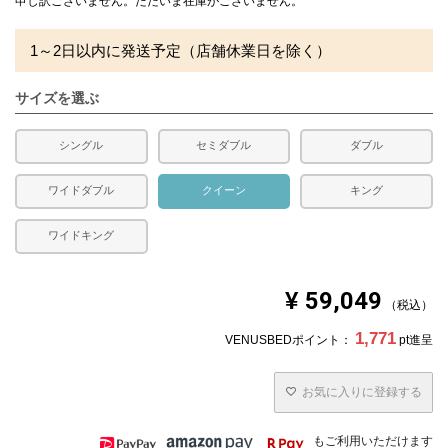
申し訳ございません。ただいま在庫がございません。
※側生地ダウンプルーフ加工
1～2日以内に発送予定（店舗休業日を除く）
合い掛け布団です。
水洗い、日干し不可
サイズを選ぶ
■ベッドパッド
表地：ポリ100%（ピーチスキン）
裏地：ポリ100%（ピーチスキン）
シングル
セミダブル
ダブル
中綿：ポリ100%
四隅に固定用のゴムが付いています。
ワイドダブル
クイーン
キング
■枕
側生地：綿100％ 生成
ワイドキング
詰め物：スモールフェザー100％
充填量：0.9kg
送料
無料
¥
59,049
税込
備考
・配達日指定ＯＫ！
1,771
VENUSBEDポイント：
pt進呈
※北海道・沖縄・離島等一部地域へのお届けは別途送料が
発生する場合がございます。また発送予定も変更になる場
合があります。
お気に入りに登録する
※できる限り実際の色を再現するよう心がけております
が、閲覧環境により誤差がでる場合がございますのでご了
承ください。
もご利用いただけます