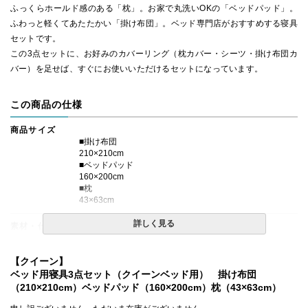
ふっくらホールド感のある「枕」。お家で丸洗いOKの「ベッドパッド」。
ふわっと軽くてあたたかい「掛け布団」。ベッド専門店がおすすめする寝具
セットです。
この3点セットに、お好みのカバーリング（枕カバー・シーツ・掛け布団カ
バー）を足せば、すぐにお使いいただけるセットになっています。
この商品の仕様
商品サイズ
■掛け布団
210×210cm
■ベッドパッド
160×200cm
■枕
43×63cm
詳しく見る
素材・仕様
■掛け布団
側生地：綿100％、生成色
【クイーン】
（40番手、平織り、打ち込み230本)
ベッド用寝具3点セット（クイーンベッド用） 掛け布団
詰め物：中国産グレーダックダウン 85％、フェザー15%
（210×210cm）ベッドパッド（160×200cm）枕（43×63cm）
充填量：1.9kg
かさ高：8～9cm前後