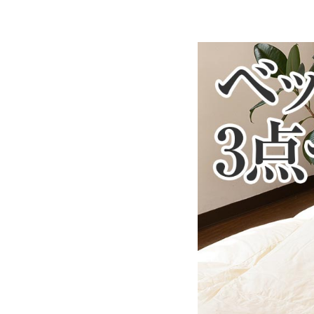
側生地：綿100％ 生成
詰め物：スモールフェザー
充填量：0.9kg
送料
無料
備考
・配達日指定ＯＫ！
※北海道・沖縄・離島等
合がございます。また発
※できる限り実際の色を
により誤差がでる場合が