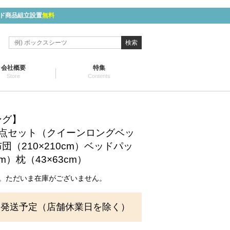
ド商品組立設置
無料
検索
会社概要
特集
Store
Contents
ング】
3点セット（クイーンロングベッ
団（210×210cm）ベッドパッ
cm）枕（43×63cm）
。ただいま在庫がございません。
に発送予定（店舗休業日を除く）