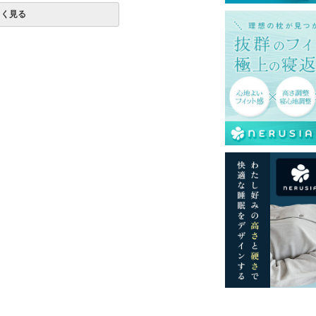
しく見る
色
み230本)
クダウン 85％、フェザー15%
加工
チスキン）
チスキン）
いています。