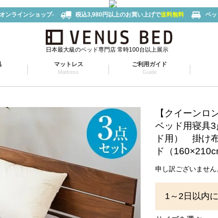
-オンラインショップ-
税込3,980円以上のお買い上げで
送料無料
ベッ
日本最大級のベッド専門店 常時100台以上展示
具
マットレス
ご利用ガイド
Mattress
Guide
【クイーンロ
ベッド用寝具
ド用） 掛け布
ド（160×210
申し訳ございません
1～2日以内