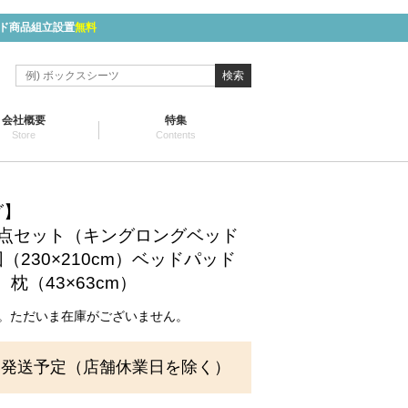
ド商品組立設置
無料
検索
会社概要
特集
Store
Contents
グ】
3点セット（キングロングベッド
（230×210cm）ベッドパッド
m）枕（43×63cm）
。ただいま在庫がございません。
に発送予定（店舗休業日を除く）