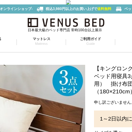
-オンラインショップ-
税込3,980円以上のお買い上げで
送料無料
ベッ
日本最大級のベッド専門店 常時100台以上展示
具
マットレス
ご利用ガイド
Mattress
Guide
【キングロン
ベッド用寝具
用） 掛け布団
（180×210c
申し訳ございません
1～2日以内