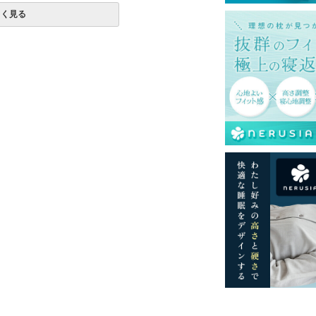
しく見る
色
み230本)
クダウン 85％、フェザー15%
加工
チスキン）
チスキン）
いています。