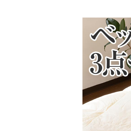
側生地：綿100％ 生成
詰め物：スモールフェザー
充填量：0.9kg
送料
無料
備考
・配達日指定ＯＫ！
※北海道・沖縄・離島等
合がございます。また発
※できる限り実際の色を
により誤差がでる場合が