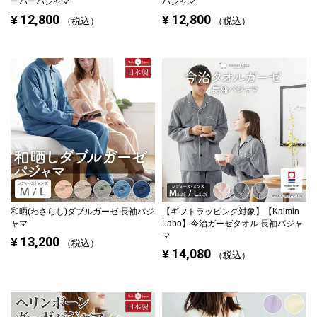
ーバーパジャマ
パジャマ
12,800
12,800
¥
¥
税込
税込
和晒(わさらし)ダブルガーゼ 長袖パジ
【ギフトラッピング対象】
【Kaimin
ャマ
Labo】今治ガーゼタオル 長袖パジャ
マ
13,200
¥
税込
14,080
¥
税込