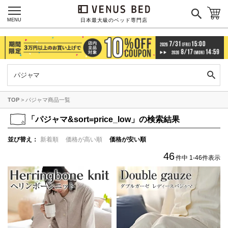
MENU
日本最大級のベッド専門店
TOP
パジャマ商品一覧
「
パジャマ&sort=price_low」の検索結果
並び替え
新着順
価格が高い順
価格が安い順
46
件中
1
-
46
件表示