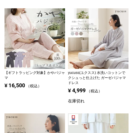
【ギフトラッピング対象】
かやパジャ
yucuss(ユクスス) 水洗いコットンで
マ
クシュっと仕上げた ガーゼパジャマ
ドレス
16,500
¥
税込
4,999
¥
税込
在庫切れ