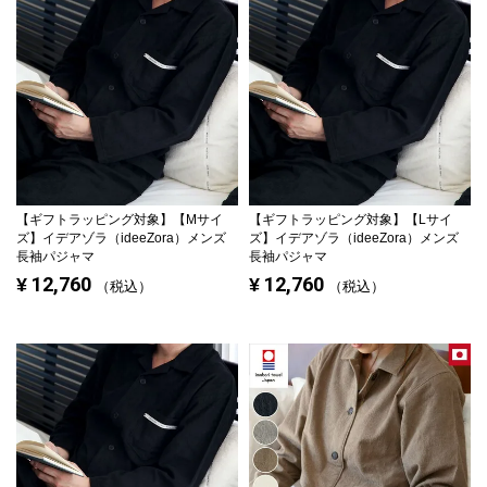
【ギフトラッピング対象】
【Mサイ
【ギフトラッピング対象】
【Lサイ
ズ】イデアゾラ（ideeZora）メンズ
ズ】イデアゾラ（ideeZora）メンズ
長袖パジャマ
長袖パジャマ
12,760
12,760
¥
¥
税込
税込