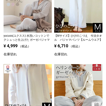
yucuss(ユクスス) 水洗いコットンで
【Mサイズ】
ひびのこづえ 今治タオ
クシュっと仕上げた ガーゼパジャマ
ル パジャマパンツ【ルームウエア】
4,999
6,710
¥
¥
税込
税込
在庫切れ
在庫切れ