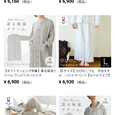
6,160
6,900
¥
¥
税込
税込
【ギフトラッピング対象】
着る保湿ク
【Lサイズ】
ひびのこづえ 今治タオ
リーム ワンピースパジャマ
ル パジャマパンツ【ルームウエア】
6,900
6,930
¥
¥
税込
税込