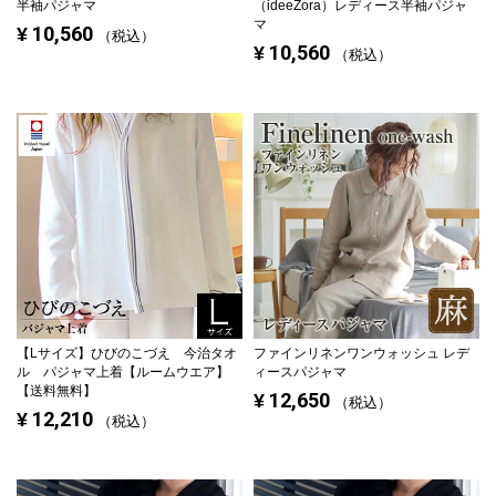
半袖パジャマ
（ideeZora）レディース半袖パジャ
マ
10,560
¥
税込
10,560
¥
税込
【Lサイズ】
ひびのこづえ 今治タオ
ファインリネンワンウォッシュ レデ
ル パジャマ上着【ルームウエア】
ィースパジャマ
【送料無料】
12,650
¥
税込
12,210
¥
税込