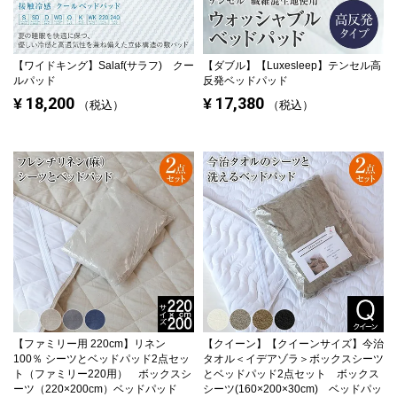
【ワイドキング】
Salaf(サラフ) クー
【ダブル】
【Luxesleep】テンセル高
ルパッド
反発ベッドパッド
18,200
17,380
¥
¥
税込
税込
【ファミリー用 220cm】
リネン
【クイーン】
【クイーンサイズ】今治
100％ シーツとベッドパッド2点セッ
タオル＜イデアゾラ＞ボックスシーツ
ト（ファミリー220用） ボックスシ
とベッドパッド2点セット ボックス
ーツ（220×200cm）ベッドパッド
シーツ(160×200×30cm) ベッドパッ