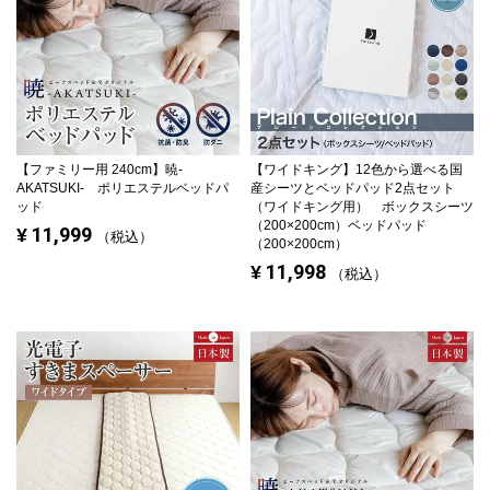
【ファミリー用 240cm】
暁-
【ワイドキング】
12色から選べる国
AKATSUKI- ポリエステルベッドパ
産シーツとベッドパッド2点セット
ッド
（ワイドキング用） ボックスシーツ
（200×200cm）ベッドパッド
11,999
¥
税込
（200×200cm）
11,998
¥
税込