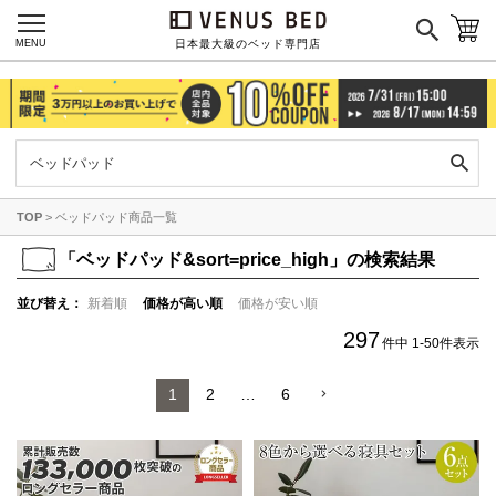
MENU
日本最大級のベッド専門店
TOP
ベッドパッド商品一覧
「
ベッドパッド&sort=price_high」の検索結果
並び替え
新着順
価格が高い順
価格が安い順
297
件中
1
-
50
件表示
1
2
…
6