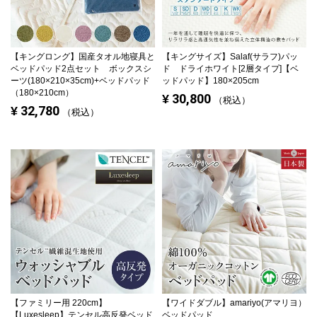
【キングロング】
国産タオル地寝具と
【キングサイズ】
Salaf(サラフ)パッ
ベッドパッド2点セット ボックスシ
ド ドライホワイト[2層タイプ]【ベ
ーツ(180×210×35cm)+ベッドパッド
ッドパッド】180×205cm
（180×210cm）
30,800
¥
税込
32,780
¥
税込
【ファミリー用 220cm】
【ワイドダブル】
amariyo(アマリヨ）
【Luxesleep】テンセル高反発ベッド
ベッドパッド