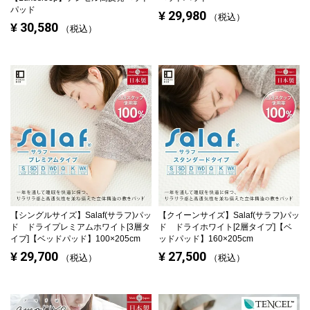
パッド
29,980
¥
税込
30,580
¥
税込
【シングルサイズ】
Salaf(サラフ)パッ
【クイーンサイズ】
Salaf(サラフ)パッ
ド ドライプレミアムホワイト[3層タ
ド ドライホワイト[2層タイプ]【ベ
イプ]【ベッドパッド】100×205cm
ッドパッド】160×205cm
29,700
27,500
¥
¥
税込
税込