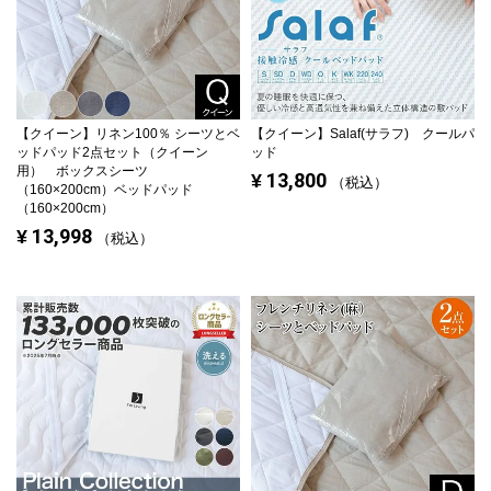
【クイーン】
リネン100％ シーツとベ
【クイーン】
Salaf(サラフ) クールパ
ッドパッド2点セット（クイーン
ッド
用） ボックスシーツ
13,800
¥
税込
（160×200cm）ベッドパッド
（160×200cm）
13,998
¥
税込