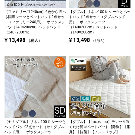
【ファミリー用 240cm】
6色から選べ
【ダブル】
リネン100％ シーツとベッ
る国産シーツとベッドパッド2点セッ
ドパッド2点セット（ダブルベッド
ト（ファミリー240用） ボックスシ
用） ボックスシーツ
ーツ（240×200cm）ベッドパッド
（140×200cm）ベッドパッド
（240×200cm）
（140×200cm）
13,498
13,498
¥
¥
税込
税込
【セミダブル】
リネン100％ シーツと
【ダブル】
【Luxesleep】テンセル置
ベッドパッド2点セット（セミダブル
くだけ簡単ベッドパッド【除湿】【消
ベッド用） ボックスシーツ
臭】【抗菌】【ノンスリップ】