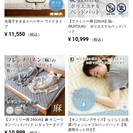
光電子すきまスペーサー ワイドタイ
【ファミリー用 220cm】
暁-
プ
AKATSUKI- ポリエステルベッドパ
ッド
11,550
¥
税込
10,999
¥
税込
【ファミリー用 240cm】
麻 サニーリ
【キングロングサイズ】
らくらくお洗
ネン ベッドパッド レギュラータイプ
濯♪ウォッシャブルベッドパッド【洗
濯用ネット付き】
10,999
¥
税込