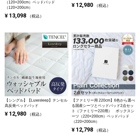
（120×200cm）ベッドパッド
12,980
¥
税込
（120×200cm）
13,098
¥
税込
【シングル】
【Luxesleep】テンセル
【ファミリー用 220cm】
6色から選べ
高反発ベッドパッド
る国産シーツとベッドパッド2点セッ
ト（ファミリー220用） ボックスシ
12,980
¥
税込
ーツ（220×200cm）ベッドパッド
（220×200cm）
12,798
¥
税込