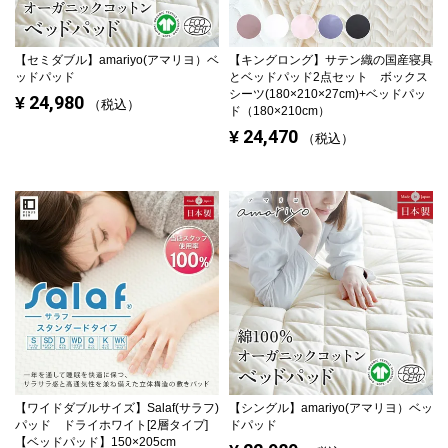
【セミダブル】
amariyo(アマリヨ）ベ
【キングロング】
サテン織の国産寝具
ッドパッド
とベッドパッド2点セット ボックス
シーツ(180×210×27cm)+ベッドパッ
24,980
¥
税込
ド（180×210cm）
24,470
¥
税込
【ワイドダブルサイズ】
Salaf(サラフ)
【シングル】
amariyo(アマリヨ）ベッ
パッド ドライホワイト[2層タイプ]
ドパッド
【ベッドパッド】150×205cm