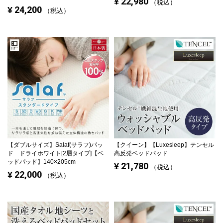
22,980
¥
税込
24,200
¥
税込
【ダブルサイズ】
Salaf(サラフ)パッ
【クイーン】
【Luxesleep】テンセル
ド ドライホワイト[2層タイプ]【ベ
高反発ベッドパッド
ッドパッド】140×205cm
21,780
¥
税込
22,000
¥
税込