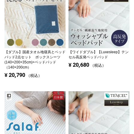
【ダブル】
国産タオル地寝具とベッド
【ワイドダブル】
【Luxesleep】テン
パッド2点セット ボックスシーツ
セル高反発ベッドパッド
(140×200×35cm)+ベッドパッド
20,680
¥
税込
（140×200cm）
20,790
¥
税込