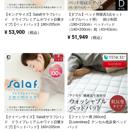
【キングサイズ】
Salaf(サラフ)パッ
【ダブル】
ベッド用寝具3点セット
ド ドライプレミアムホワイト[3層タ
（ダブルベッド用） 掛け布団
イプ]【ベッドパッド】180×205cm
（190×210cm）ベッドパッド
（140×200cm）枕（43×63cm）
53,900
¥
税込
51,949
¥
税込
【クイーンサイズ】
Salaf(サラフ)パッ
【ファミリー用 280cm】
ド ドライプレミアムホワイト[3層タ
【Luxesleep】テンセル低反発ベッド
イプ]【ベッドパッド】160×205cm
パッド