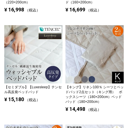
（220×200cm）
ド（160×200cm）
16,998
16,699
¥
¥
税込
税込
【セミダブル】
【Luxesleep】テンセ
【キング】
リネン100％ シーツとベッ
ル高反発ベッドパッド
ドパッド2点セット（キング用） ボ
ックスシーツ（180×200cm）ベッド
15,180
¥
税込
パッド（180×200cm）
14,498
¥
税込