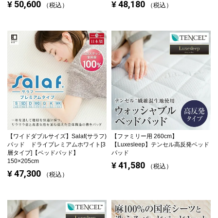
50,600
48,180
¥
¥
税込
税込
【ワイドダブルサイズ】
Salaf(サラフ)
【ファミリー用 260cm】
パッド ドライプレミアムホワイト[3
【Luxesleep】テンセル高反発ベッド
層タイプ]【ベッドパッド】
パッド
150×205cm
41,580
¥
税込
47,300
¥
税込