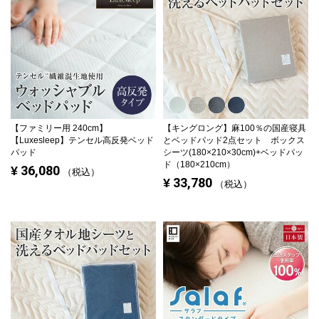
【ファミリー用 240cm】
【キングロング】
麻100％の国産寝具
【Luxesleep】テンセル高反発ベッド
とベッドパッド2点セット ボックス
パッド
シーツ(180×210×30cm)+ベッドパッ
ド（180×210cm）
36,080
¥
税込
33,780
¥
税込