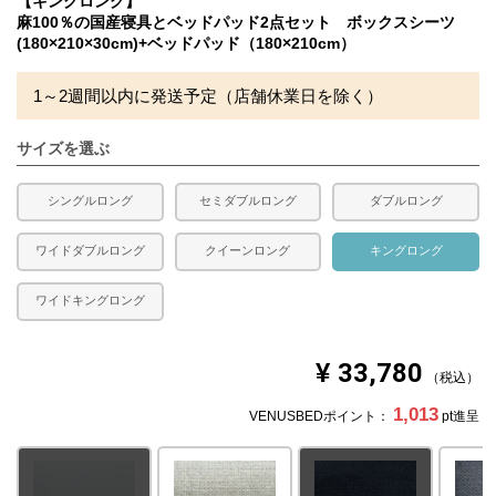
【キングロング】
充填量：0.97kg
麻100％の国産寝具とベッドパッド2点セット ボックスシーツ
（四隅に固定用のゴムが付いています。）
(180×210×30cm)+ベッドパッド（180×210cm）
生産国
日本（ボックスシーツ）・（ベッドパッド）
1～2週間以内に発送予定（店舗休業日を除く）
送料
無料
サイズを選ぶ
備考
・配送日指定OK！
※北海道・沖縄・離島等一部地域へのお届けは別途送料が
発生する場合がございます。また発送予定も変更になる場
シングルロング
セミダブルロング
ダブルロング
合があります。
ワイドダブルロング
クイーンロング
キングロング
ワイドキングロング
¥
33,780
税込
1,013
VENUSBEDポイント：
pt進呈