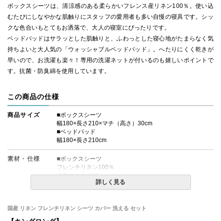
ボックスシーツは、清涼感のある柔らかいフレンス産リネン100％。使い込
むたびにしなやかな肌触りにスタッフの愛用者も多い自慢の寝具です。シッ
クな色合いもとてもお洒落で、大人の寝室にぴったりです。
ベッドパッドはサラッとした肌触りと、ふわっとした寝心地がたまらなく気
持ちよいと大人気の「ウォッシャブルベッドパッド」。へたりにくく乾きが
早いので、お洗濯も楽々！専用の洗濯ネットが付いるのも嬉しいポイントで
す。抗菌・防臭綿を使用しています。
この商品の仕様
商品サイズ
■ボックスシーツ
幅180×長さ210×マチ（高さ）30cm
■ベッドパッド
幅180×長さ210cm
素材・仕様
■ボックスシーツ
フレンチリネン100％
全周ゴムタイプ
詳しく見る
厚み約25cmまでのマットレスに対応
■ベッドパッド
国産 リネン フレンチリネン シーツ カバー 洗える セット
側生地：綿35％ ポリエステル65％
中素材：ポリエステル100％