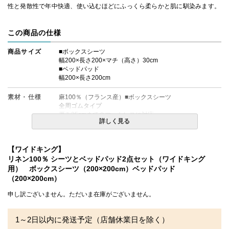
性と発散性で年中快適、使い込むほどにふっくら柔らかと肌に馴染みます。
この商品の仕様
商品サイズ
■ボックスシーツ
幅200×長さ200×マチ（高さ）30cm
■ベッドパッド
幅200×長さ200cm
素材・仕様
麻100％（フランス産）■ボックスシーツ
全周ゴムタイプ
厚み25cmまでのマットレスに対応
詳しく見る
■ベッドパッド
表地：麻100％（フランス産）
裏地：ポリエステル100％
【ワイドキング】
中綿：ポリエステル100％
（四隅に固定用のゴムが付いています。）
リネン100％ シーツとベッドパッド2点セット（ワイドキング
用） ボックスシーツ（200×200cm）ベッドパッド
送料
無料
（200×200cm）
申し訳ございません。ただいま在庫がございません。
備考
・配送日指定OK！
※北海道・沖縄・離島等一部地域へのお届けは別途送料が
発生する場合がございます。また発送予定も変更になる場
1～2日以内に発送予定（店舗休業日を除く）
合があります。