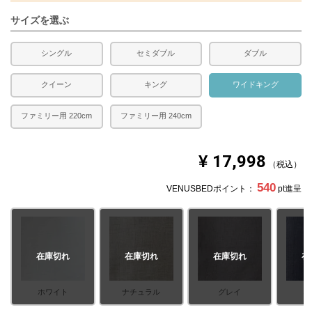
※できる限り実際の色を再現するよう心がけております
が、閲覧環境により誤差がでる場合がございますのでご了
サイズを選ぶ
承ください。
シングル
セミダブル
ダブル
クイーン
キング
ワイドキング
ファミリー用 220cm
ファミリー用 240cm
¥
17,998
税込
540
VENUSBEDポイント：
pt進呈
在庫切れ
在庫切れ
在庫切れ
在
ホワイト
ナチュラル
グレイ
ネ