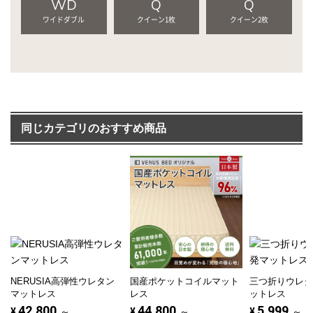
WD
Q
Q
ワイドダブル
クイーン1枚
クイーン2枚
同じカテゴリのおすすめ商品
NERUSIA高弾性ウレタン
国産ポケットコイルマット
三つ折りウレ
マットレス
レス
ットレス
42,800
44,800
5,999
¥
～
¥
～
¥
～