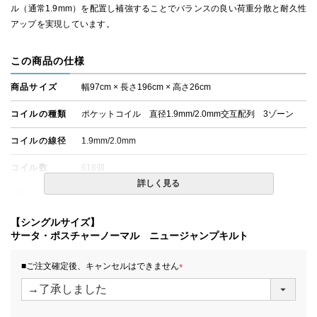
ル（通常1.9mm）を配置し補強することでバランスの良い荷重分散と耐久性
アップを実現しています。
この商品の仕様
商品サイズ
幅97cm × 長さ196cm × 高さ26cm
コイルの種類
ポケットコイル 直径1.9mm/2.0mm交互配列 3ゾーン
コイルの線径
1.9mm/2.0mm
コイル数
618個
詳しく見る
備考
・価格はマットレス単体購入の金額です。
・配達日指定ＯＫ！
※北海道・沖縄・離島等一部地域へのお届けは別途送料が
【シングルサイズ】
発生する場合がございます。また、発送予定も変更になる
サータ・ポスチャーノーマル ニュージャンプキルト
場合があります。
■ご注文確定後、キャンセルはできません
(
必
須
)