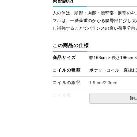
商品説明
人の体は、頭部・胸部・腰臀部・脚部の4
マルは、一番荷重のかかる腰臀部に少し太めの
し補強することでバランスの良い荷重分散
この商品の仕様
商品サイズ
幅163cm × 長さ196cm 
コイルの種類
ポケットコイル 直径1.9
コイルの線径
1.9mm/2.0mm
コイル数
1038個
詳
備考
・価格はマットレス単体
・配達日指定ＯＫ！
※北海道・沖縄・離島等
合がございます。また、