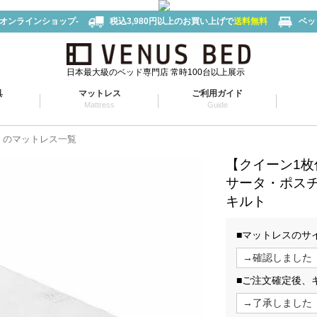
-オンラインショップ-
税込3,980円以上のお買い上げで
送料無料
ベッ
日本最大級のベッド専門店 常時100台以上展示
具
マットレス
ご利用ガイド
Mattress
Guide
タ）のマットレス一覧
【クイーン1枚
サータ・ポス
キルト
■マットレスのサ
■ご注文確定後、