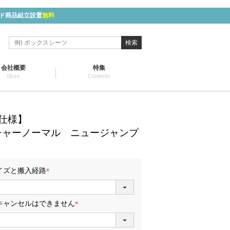
ド商品組立設置
無料
検索
会社概要
特集
Store
Contents
仕様】
チャーノーマル ニュージャンプ
イズと搬入経路
(
必
須
キャンセルはできません
)
(
必