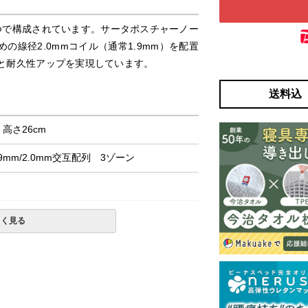
つで構成されています。サータポスチャーノー
線径2.0mmコイル（通常1.9mm）を配置
と耐久性アップを実現しています。
送料込
× 高さ26cm
mm/2.0mm交互配列 3ゾーン
しく見る
購入の金額です。
一部地域へのお届けは別途送料が発生する場
発送予定も変更になる場合があります。