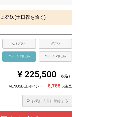
須
)
内に発送(土日祝を除く)
セミダブル
ダブル
クイーン1枚仕様
クイーン2枚仕様
¥
225,500
税込
6,765
VENUSBEDポイント：
pt進呈
お気に入りに登録する