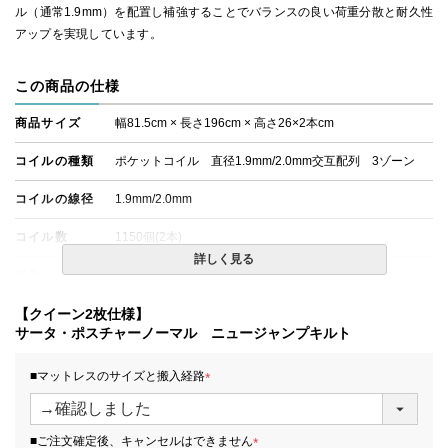
ル（通常1.9mm）を配置し補強することでバランスの良い荷重分散と耐久性
アップを実現しています。
この商品の仕様
商品サイズ
幅81.5cm × 長さ196cm × 高さ26×2本cm
コイルの種類
ポケットコイル 直径1.9mm/2.0mm交互配列 3ゾーン
コイルの線径
1.9mm/2.0mm
コイル数
1150個(2本)
詳しく見る
備考
・価格はマットレス単体購入の金額です。
・配達日指定ＯＫ！
※北海道・沖縄・離島等一部地域へのお届けは別途送料が
【クイーン2枚仕様】
発生する場合がございます。また、発送予定も変更になる
サータ・ポスチャーノーマル ニュージャンプキルト
場合があります。
■マットレスのサイズと搬入経路
(
必
須
■ご注文確定後、キャンセルはできません
)