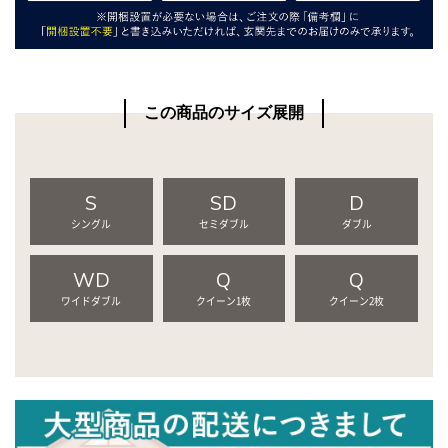
この商品のサイズ展開
S
SD
D
シングル
セミダブル
ダブル
WD
Q
Q
ワイドダブル
クイーン1枚
クイーン2枚