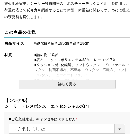
寝心地を実現。シーリー独自開発の「ポスチャーテックコイル」を使用し、
荷重に応じて反発力を調整することで体型・体重差に関わらず、つねに理想
の寝姿勢を提供します。
この商品の仕様
商品サイズ
幅97cm × 長さ195cm × 高さ28cm
材質
■詰め物 : 10層
■表布 : ニット（ポリエステル83％、レーヨン17％
■クッション層 : 化繊綿、ソフトウレタン、プロファイルウ
レタン、抗菌不織布、不織布、ウレタン、不織布、ソフト
ウレタン、ニューハードフェルト
■エッジサポート : ウレタンケース
詳しく見る
■対応ボックスシーツ : H35タイプ
コイルの種類
ポスチャーテックコイル
【シングル】
シーリー・レスポンス エッセンシャルズPT
生産国
日本
■ご注文確定後、キャンセルはできません
備考
【エコマーク対象商品】
・価格はマットレス単体購入の金額です。
(
・配達日指定ＯＫ！
必