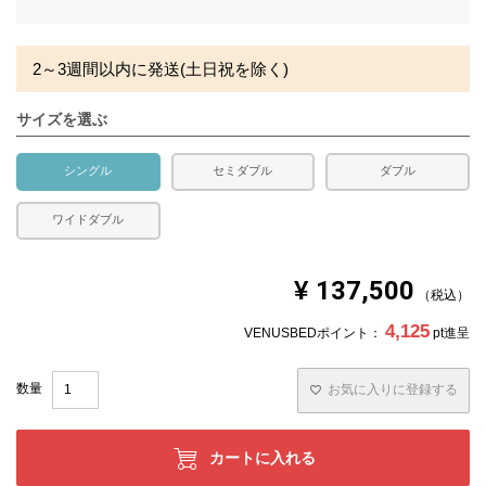
※北海道・沖縄・離島等一部地域へのお届けは別途送料が
須
発生する場合がございます。また、発送予定も変更になる
)
場合があります。
2～3週間以内に発送(土日祝を除く)
サイズを選ぶ
シングル
セミダブル
ダブル
ワイドダブル
¥
137,500
税込
4,125
VENUSBEDポイント：
pt進呈
お気に入りに登録する
カートに入れる